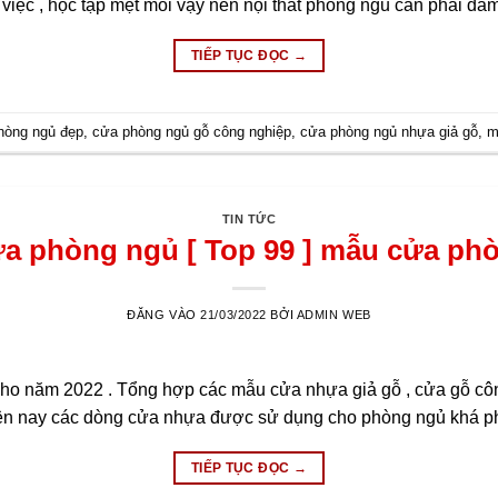
 việc , học tập mệt mỏi vậy nên nội thất phòng ngủ cần phải đ
TIẾP TỤC ĐỌC
→
hòng ngủ đẹp
,
cửa phòng ngủ gỗ công nghiệp
,
cửa phòng ngủ nhựa giả gỗ
,
m
TIN TỨC
a phòng ngủ [ Top 99 ] mẫu cửa ph
ĐĂNG VÀO
21/03/2022
BỞI
ADMIN WEB
ho năm 2022 . Tổng hợp các mẫu cửa nhựa giả gỗ , cửa gỗ cô
iện nay các dòng cửa nhựa được sử dụng cho phòng ngủ khá 
TIẾP TỤC ĐỌC
→