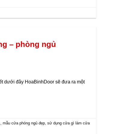
ng – phòng ngủ
iết dưới đây HoaBinhDoor sẽ đưa ra một
i
,
mẫu cửa phòng ngủ đẹp
,
sử dụng cửa gì làm cửa