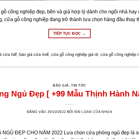
gỗ công nghiệp đẹp, bền và giá hợp lý dành cho ngôi nhà hay cô
, cửa gỗ công nghiệp đang trở thành lựa chọn hàng đầu thay 
TIẾP TỤC ĐỌC
→
á cửa hdf
,
báo giá cửa mdf
,
cửa gỗ công nghiệp giá rẻ
,
cửa gỗ công nghiệp 
BÁO GIÁ
,
TIN TỨC
g Ngủ Đẹp [ +99 Mẫu Thịnh Hành N
ĐĂNG VÀO
29/10/2022
BỞI
ĐÀI LOAN CỬA NHỰA
 ĐẸP CHO NĂM 2022 Lựa chọn cửa phòng ngủ đẹp là suy ng