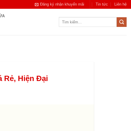
Đăng ký nhận khuyến mãi
Tin tức
Liên hệ
CỬA
Tìm
kiếm:
 Rẻ, Hiện Đại