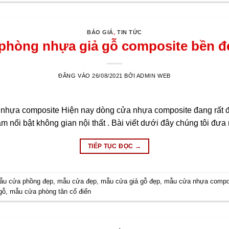
BÁO GIÁ
,
TIN TỨC
phòng nhựa giả gỗ composite bền đ
ĐĂNG VÀO
26/08/2021
BỞI
ADMIN WEB
nhựa composite Hiện nay dòng cửa nhựa composite đang rất 
àm nổi bật không gian nội thất . Bài viết dưới đây chúng tôi đưa
TIẾP TỤC ĐỌC
→
ẫu cửa phồng đẹp
,
mẫu cửa đẹp
,
mẫu cửa giả gỗ đẹp
,
mẫu cửa nhựa compo
gỗ
,
mẫu cửa phòng tân cổ điển