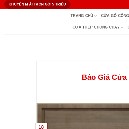
Bỏ
KHUYẾN M ÃI TRỌN GÓI 5 TRIỆU
qua
TRANG CHỦ
CỬA GỖ CÔNG
nội
dung
CỬA THÉP CHỐNG CHÁY
Báo Giá Cửa 
18