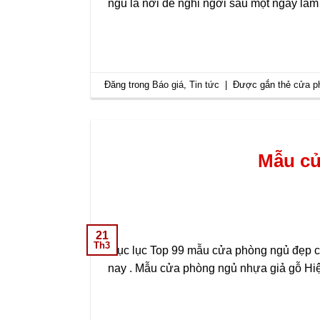
ngủ là nơi để nghỉ ngơi sau một ngày làm
Đăng trong
Báo giá
,
Tin tức
|
Được gắn thẻ
cửa p
Mẫu cử
21
Th3
Mục lục Top 99 mẫu cửa phòng ngủ đẹp c
nay . Mẫu cửa phòng ngủ nhựa giả gỗ H