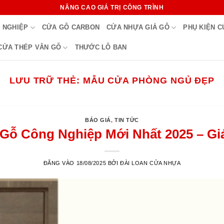
NÂNG CAO GIÁ TRỊ CÔNG TRÌNH
 NGHIỆP
CỬA GỖ CARBON
CỬA NHỰA GIẢ GỖ
PHỤ KIỆN 
CỬA THÉP VÂN GỖ
THƯỚC LỖ BAN
LƯU TRỮ THẺ:
MẪU CỬA PHÒNG NGỦ ĐẸP
BÁO GIÁ
,
TIN TỨC
Gỗ Công Nghiệp Mới Nhất 2025 – Giá
ĐĂNG VÀO
18/08/2025
BỞI
ĐÀI LOAN CỬA NHỰA