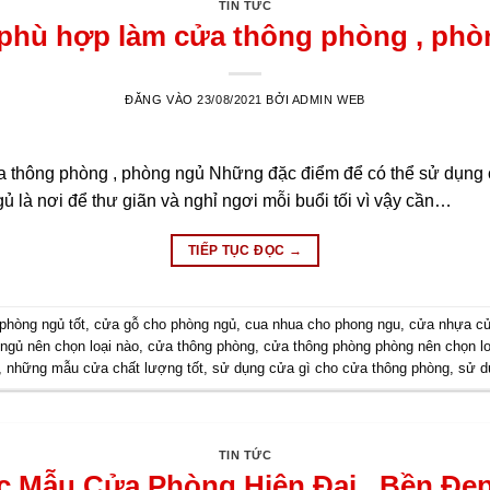
TIN TỨC
 phù hợp làm cửa thông phòng , phò
ĐĂNG VÀO
23/08/2021
BỞI
ADMIN WEB
a thông phòng , phòng ngủ Những đặc điểm để có thể sử dụng 
ủ là nơi để thư giãn và nghỉ ngơi mỗi buổi tối vì vậy cần…
TIẾP TỤC ĐỌC
→
 phòng ngủ tốt
,
cửa gỗ cho phòng ngủ
,
cua nhua cho phong ngu
,
cửa nhựa cử
ngủ nên chọn loại nào
,
cửa thông phòng
,
cửa thông phòng phòng nên chọn lo
,
những mẫu cửa chất lượng tốt
,
sử dụng cửa gì cho cửa thông phòng
,
sử d
TIN TỨC
 Mẫu Cửa Phòng Hiện Đại , Bền Đẹ