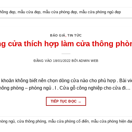
hồng đẹp
,
mẫu cửa đẹp
,
mẫu cửa phòng đẹp
,
mẫu cửa phòng ngủ đẹp
BÁO GIÁ
,
TIN TỨC
g cửa thích hợp làm cửa thông phò
ĐĂNG VÀO
18/01/2022
BỞI
ADMIN WEB
ăn khoăn không biết nên chọn dòng cửa nào cho phù hợp . Bài v
hông phòng – phòng ngủ . I . Cửa gỗ công nghiệp cho cửa đi…
TIẾP TỤC ĐỌC
→
hòng ngủ
,
cửa thông phòng
,
mẫu cửa phòng cổ điển
,
mẫu cửa phòng hiện đạ