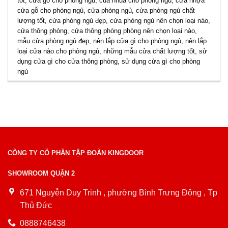
tốt
,
cửa gỗ cho phòng ngủ
,
cua nhua cho phong ngu
,
cửa nhựa
cửa gỗ cho phòng ngủ
,
cửa phòng ngủ
,
cửa phòng ngủ chất
lượng tốt
,
cửa phòng ngủ đẹp
,
cửa phòng ngủ nên chọn loại nào
,
cửa thông phòng
,
cửa thông phòng phòng nên chọn loại nào
,
mẫu cửa phòng ngủ đẹp
,
nên lắp cửa gì cho phòng ngủ
,
nên lắp
loại cửa nào cho phòng ngủ
,
những mẫu cửa chất lượng tốt
,
sử
dụng cửa gì cho cửa thông phòng
,
sử dụng cửa gì cho phòng
ngủ
CÔNG TY CỔ PHẦN TẬP ĐOÀN KINGDOOR
SHOWROOM QUẬN 2
671 Nguyễn Duy Trinh , phường Bình Trưng Đông , Tp
Thủ Đức
0888746438