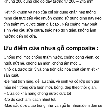
Khung 200 dùng cho độ dày tường từ 200 – 245 mm
Kết nối khuôn và nẹp của chỉ sử dụng chân nẹp thông
minh cài trực tiếp vào khuôn không sử dụng đinh hay keo,
tính thẩm mỹ được đánh giá cao . Nếu chẳng may phát
sinh yêu cầu sửa chữa, tháo nẹp đơn giản, không ảnh
hưởng đến bộ cửa.
Ưu điểm cửa nhựa gỗ composite :
Chống mối mọt, chống thấm nước, chống cong vênh, co
ngót, nứt nẻ, chống ăn mòn ,chống ẩm mốc…
N
hờ đã được xử lý và pha trộn các hóa chất cần thiết khi
sản xuất.
-Bề mặt trơn láng, dễ lau chùi, vệ sinh và có lớp sơn giữ
màu nên trông cửa luôn mới, bóng, đẹp theo thời gian.
– Cửa có khả năng chống nước cực tốt
-Có độ cách âm, cách nhiệt tốt.
-Màu sắc được tạo trông như vân gỗ tự nhiên,đem đến sự