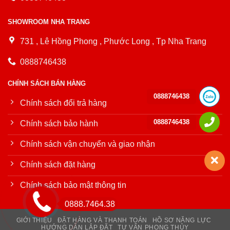
SHOWROOM NHA TRANG
731 , Lê Hồng Phong , Phước Long , Tp Nha Trang
0888746438
CHÍNH SÁCH BÁN HÀNG
0888746438
Chính sách đổi trả hàng
0888746438
Chính sách bảo hành
Chính sách vận chuyển và giao nhận
Chính sách đặt hàng
Chính sách bảo mật thông tin
0888.7464.38
GIỚI THIỆU
ĐẶT HÀNG VÀ THANH TOÁN
HỒ SƠ NĂNG LỰC
HƯỚNG DẪN LẮP ĐẶT
TƯ VẤN PHONG THỦY