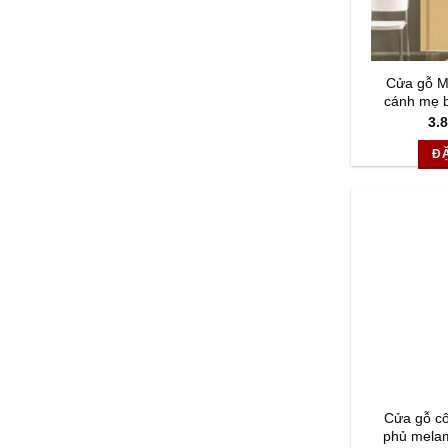
Cửa gỗ M
cánh mẹ 
3.
Đ
Cửa gỗ c
phủ mela