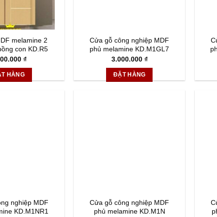
DF melamine 2
Cửa gỗ công nghiệp MDF
C
bồng con KD.R5
phủ melamine KD.M1GL7
p
800.000
₫
3.000.000
₫
ẶT HÀNG
ĐẶT HÀNG
ông nghiệp MDF
Cửa gỗ công nghiệp MDF
C
mine KD.M1NR1
phủ melamine KD.M1N
p