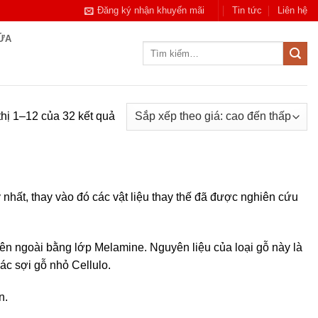
Đăng ký nhận khuyến mãi
Tin tức
Liên hệ
CỬA
Tìm
kiếm:
Đã
thị 1–12 của 32 kết quả
sắp
xếp
theo
giá:
nhất, thay vào đó các vật liệu thay thế đã được nghiên cứu
cao
đến
thấp
n ngoài bằng lớp Melamine. Nguyên liệu của loại gỗ này là
ác sợi gỗ nhỏ Cellulo.
n.