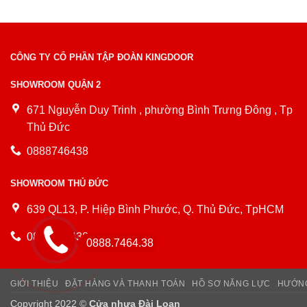
CÔNG TY CỔ PHẦN TẬP ĐOÀN KINGDOOR
SHOWROOM QUẬN 2
671 Nguyễn Duy Trinh , phường Bình Trưng Đông , Tp
Thủ Đức
0888746438
SHOWROOM THỦ ĐỨC
639 QL13, P. Hiệp Bình Phước, Q. Thủ Đức, TpHCM
0888746438
0888.7464.38
GIỚI THIỆU
ĐẶT HÀNG VÀ THANH TOÁN
HỒ SƠ NĂNG LỰC
HƯỚNG
Copyright 2022 ©
Cửa nhựa Đài Loan