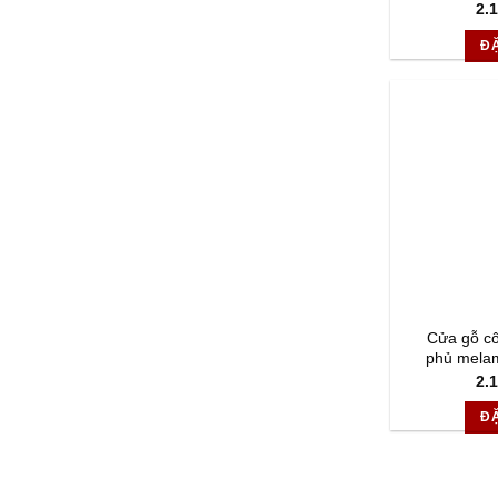
2.
Đ
Cửa gỗ c
phủ mela
2.
Đ