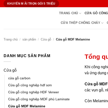
Bỏ
KHUYẾN M ÃI TRỌN GÓI 5 TRIỆU
qua
TRANG CHỦ
CỬA GỖ CÔNG
nội
dung
CỬA THÉP CHỐNG CHÁY
Trang chủ
/
sản phẩm
/
Cửa gỗ
/
Cửa gỗ MDF Melamine
Tổng q
DANH MỤC SẢN PHẨM
Khi công nghệ
Cửa gỗ
và ứng dụng r
cửa gỗ carbon
Cửa gỗ MDF
Cửa gỗ công nghiệp hdf sơn
các vụn gỗ, n
Cửa gỗ công nghiệp HDF Veneer
Cửa gỗ công nghiệp MDF phủ Laminate
Còn Melamine 
Cửa gỗ MDF Melamine