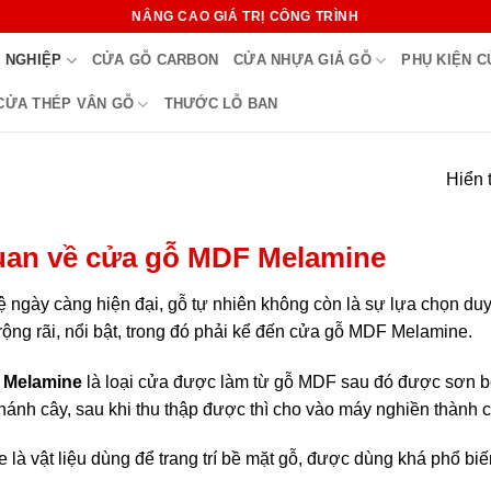
NÂNG CAO GIÁ TRỊ CÔNG TRÌNH
 NGHIỆP
CỬA GỖ CARBON
CỬA NHỰA GIẢ GỖ
PHỤ KIỆN 
CỬA THÉP VÂN GỖ
THƯỚC LỖ BAN
Hiển 
uan về cửa gỗ MDF Melamine
 ngày càng hiện đại, gỗ tự nhiên không còn là sự lựa chọn duy 
ộng rãi, nổi bật, trong đó phải kể đến cửa gỗ MDF Melamine.
 Melamine
là loại cửa được làm từ gỗ MDF sau đó được sơn bê
hánh cây, sau khi thu thập được thì cho vào máy nghiền thành c
là vật liệu dùng để trang trí bề mặt gỗ, được dùng khá phổ biế