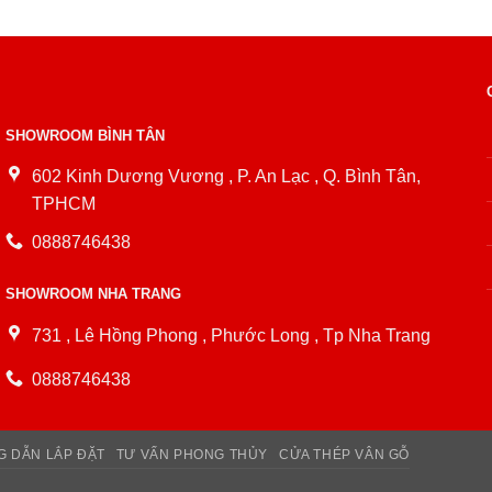
SHOWROOM BÌNH TÂN
602 Kinh Dương Vương , P. An Lạc , Q. Bình Tân,
TPHCM
0888746438
SHOWROOM NHA TRANG
731 , Lê Hồng Phong , Phước Long , Tp Nha Trang
0888746438
 DẪN LẮP ĐẶT
TƯ VẤN PHONG THỦY
CỬA THÉP VÂN GỖ