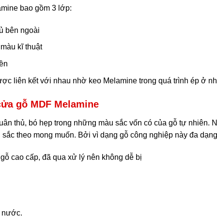
amine bao gồm 3 lớp:
ủ bên ngoài
màu kĩ thuật
nền
ợc liên kết với nhau nhờ keo Melamine trong quá trình ép ở nhi
cửa gỗ MDF Melamine
tuân thủ, bó hẹp trong những màu sắc vốn có của gỗ tự nhiên.
 sắc theo mong muốn. Bởi vì dạng gỗ công nghiệp này đa dạng
 gỗ cao cấp, đã qua xử lý nên không dễ bị
 nước.