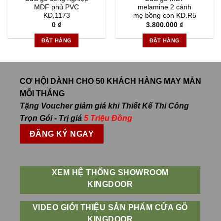
MDF phủ PVC
melamine 2 cánh
KD.1173
mẹ bồng con KD.R5
0
₫
3.800.000
₫
ĐẶT HÀNG
ĐẶT HÀNG
CƠ HỘI DÀNH CHO 50 KHÁCH HÀNG MAY MẮN
MỖI THÁNG
Tặng Voucher giảm giá khi Thiết Kế Thi Công
Trọn Gói - Trị giá
5 Triệu Đồng
ĐĂNG KÝ NGAY
XEM HỆ THỐNG SHOWROOM
KINGDOOR
VIDEO GIỚI THIỆU SẢN PHẨM CỬA GỖ
KINGDOOR