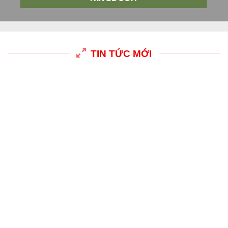
TIN TỨC MỚI
29
Th4
Cửa thép vân gỗ rẻ 2026 – Báo giá mới nhất & mẫu đẹp