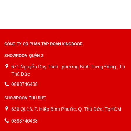
Mục lục Cửa thép vân gỗ rẻ đang là lựa chọn phổ biến trong
xây...
CÔNG TY CỔ PHẦN TẬP ĐOÀN KINGDOOR
SHOWROOM QUẬN 2
671 Nguyễn Duy Trinh , phường Bình Trưng Đông , Tp
Thủ Đức
0888746438
SHOWROOM THỦ ĐỨC
639 QL13, P. Hiệp Bình Phước, Q. Thủ Đức, TpHCM
0888746438