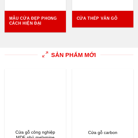
MẪU CỬA ĐẸP PHONG
CỬA THÉP VÂN GỖ
CÁCH HIỆN ĐẠI
SẢN PHẨM MỚI
Cửa gỗ công nghiệp
Cửa gỗ carbon
MDF phủ melamine