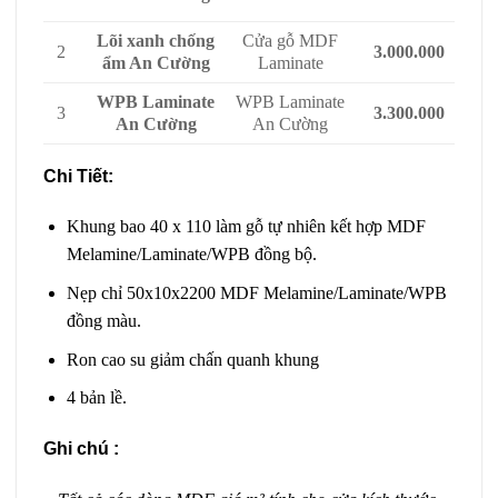
Lõi xanh chống
Cửa gỗ MDF
2
3.000.000
ẩm An Cường
Laminate
WPB Laminate
WPB Laminate
3
3.300.000
An Cường
An Cường
Chi Tiết:
Khung bao 40 x 110 làm gỗ tự nhiên kết hợp MDF
Melamine/Laminate/WPB đồng bộ.
Nẹp chỉ 50x10x2200 MDF Melamine/Laminate/WPB
đồng màu.
Ron cao su giảm chấn quanh khung
4 bản lề.
Ghi chú :