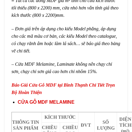
–
Tất cả các dòng MDF giá m² tính cho cửa kích thước
tối thiểu (800 x 2200) mm, cửa nhỏ hơn vẫn tính giá theo
kích thước (800 x 2200)mm.
– Đơn giá trên áp dụng cho kiểu Model phẳng, áp dụng
cho các mã màu cơ bản, các kiểu Model theo catalogue,
có chạy rãnh âm hoặc làm lá sách… sẽ báo giá theo bảng
vẽ chi tiết.
–
Cửa MDF Melamine
, Laminate không nên chạy chỉ
sơn, chạy chỉ sơn giá cao hơn chỉ nhôm 15%.
Báo Giá Cửa Gỗ MDF tại Bình Thạnh Chi Tiết Trọn
Bộ Hoàn Thiện
CỬA GỖ MDF MELAMINE
KÍCH THƯỚC
DIỆN
THÔNG TIN
SỐ
ĐVT
TÍCH
CHIỀU
CHIỀU
SẢN PHẨM
LƯỢNG
(m²)