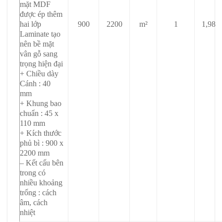
mặt MDF
được ép thêm
hai lớp
900
2200
m²
1
1,98
Laminate tạo
nên bề mặt
vân gỗ sang
trọng hiện đại
+ Chiều dày
Cánh : 40
mm
+ Khung bao
chuẩn : 45 x
110 mm
+ Kích thước
phủ bì : 900 x
2200 mm
– Kết cấu bên
trong có
nhiều khoảng
trống : cách
âm, cách
nhiệt