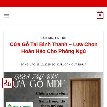
Bỏ
qua
nội
0
dung
BÁO GIÁ
,
TIN TỨC
Cửa Gỗ Tại Bình Thạnh – Lựa Chọn
Hoàn Hảo Cho Phòng Ngủ
ĐĂNG VÀO
15/12/2025
BỞI
ĐÀI LOAN CỬA NHỰA
15
Th12