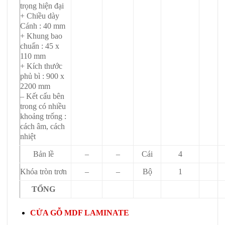
trọng hiện đại
+ Chiều dày
Cánh : 40 mm
+ Khung bao
chuẩn : 45 x
110 mm
+ Kích thước
phủ bì : 900 x
2200 mm
– Kết cấu bên
trong có nhiều
khoảng trống :
cách âm, cách
nhiệt
Bản lề
–
–
Cái
4
Khóa tròn trơn
–
–
Bộ
1
TỔNG
CỬA GỖ MDF LAMINATE