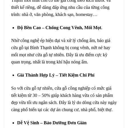
Thạnh mới nhất
còn có thể gia công theo kích thước và
thiết kế riêng, dễ dàng đáp ứng nhu cầu của từng công
trình: nhà ở, văn phòng, khách sạn, homestay…
Độ Bền Cao – Chống Cong Vênh, Mối Mọt
.
Nhờ công nghệ ép hiện đại và xử lý chống ẩm, báo giá
cửa gỗ tại Bình Thạnh không bị cong vênh, nứt nẻ hay
mối mọt như cửa gỗ tự nhiên. Đây là ưu điểm cực kỳ
quan trọng, nhất là trong khí hậu nóng ẩm.
Giá Thành Hợp Lý – Tiết Kiệm Chi Phí
So với cửa gỗ tự nhiên
, cửa gỗ công nghiệp có mức giá
tiết kiệm từ 30 – 50% giúp khách hàng vừa có sản phẩm
đẹp vừa tối ưu ngân sách. Đây là lý do dòng cửa này ngày
càng phổ biến tại các dự án chung cư, nhà phố, biệt thự.
Dễ Vệ Sinh – Bảo Dưỡng Đơn Giản