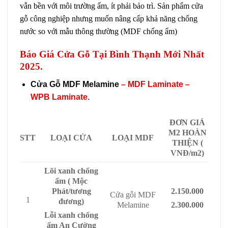
vẫn bền với môi trường ẩm, ít phải bảo trì. Sản phẩm cửa
gỗ công nghiệp nhưng muốn nâng cấp khả năng chống
nước so với mẫu thông thường (MDF chống ẩm)
Báo Giá Cửa Gỗ Tại Bình Thạnh Mới Nhất
2025.
Cửa Gỗ MDF Melamine
– MDF Laminate –
WPB Laminate.
ĐƠN GIÁ
M2 HOÀN
STT
LOẠI CỬA
LOẠI MDF
THIỆN (
VNĐ/m2)
Lõi xanh chống
ẩm ( Mộc
Phát/tương
2.150.000
Cửa gỗi MDF
1
đương)
Melamine
2.300.000
Lỗi xanh chống
ẩm An Cường