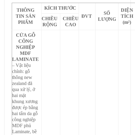
KÍCH THƯỚC
THÔNG
DIỆN
SỐ
TIN SẢN
ĐVT
TÍCH
CHIỀU
CHIỀU
LƯỢNG
PHẨM
(m²)
RỘNG
CAO
CỬA GỖ
CÔNG
NGHIỆP
MDF
LAMINATE
– Vật liệu
chính: gỗ
thông new
zealand đã
qua xử lý, ở
hai mặt
khung xương
được ép bằng
hai tấm da gỗ
công nghiệp
MDF phủ
Laminate, bề