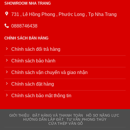
SHOWROOM NHA TRANG
731 , Lê Hồng Phong , Phước Long , Tp Nha Trang
0888746438
CHÍNH SÁCH BÁN HÀNG
Chính sách đổi trả hàng
Chính sách bảo hành
Chính sách vận chuyển và giao nhận
Chính sách đặt hàng
Chính sách bảo mật thông tin
GIỚI THIỆU
ĐẶT HÀNG VÀ THANH TOÁN
HỒ SƠ NĂNG LỰC
HƯỚNG DẪN LẮP ĐẶT
TƯ VẤN PHONG THỦY
CỬA THÉP VÂN GỖ