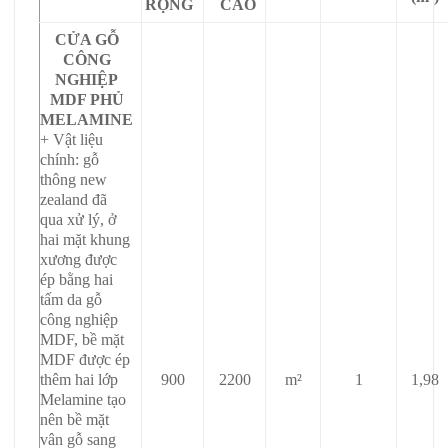
RỘNG
CAO
CỬA GỖ
CÔNG
NGHIỆP
MDF PHỦ
MELAMINE
+ Vật liệu
chính: gỗ
thông new
zealand đã
qua xử lý, ở
hai mặt khung
xương được
ép bằng hai
tấm da gỗ
công nghiệp
MDF, bề mặt
MDF được ép
thêm hai lớp
900
2200
m²
1
1,98
Melamine tạo
nên bề mặt
vân gỗ sang