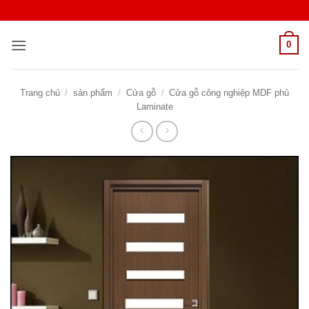
Bỏ
qua
nội
0
dung
Trang chủ
/
sản phẩm
/
Cửa gỗ
/
Cửa gỗ công nghiệp MDF phủ
Laminate