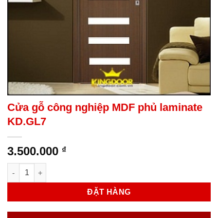
Cửa gỗ công nghiệp MDF phủ laminate
KD.GL7
3.500.000
₫
Cửa gỗ công nghiệp MDF phủ laminate KD.GL7 số lượng
ĐẶT HÀNG