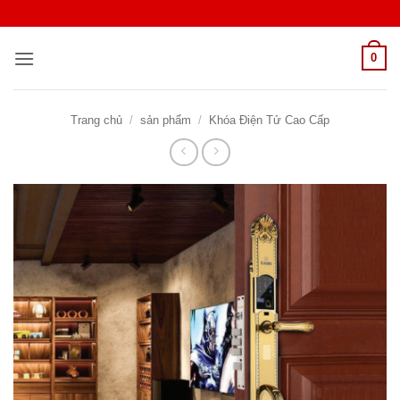
Bỏ
qua
nội
0
dung
Trang chủ
/
sản phẩm
/
Khóa Điện Tử Cao Cấp