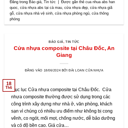
Đăng trong
Báo giá
,
Tin tức
|
Được gắn thẻ
cua nhua abs han
quoc
,
cửa nhựa abs tại cà mau
,
cửa nhựa đẹp
,
cửa nhựa giã
gỗ
,
cửa nhựa nhà vệ sinh
,
cửa nhựa phòng ngủ
,
cửa thông
phòng
BÁO GIÁ
,
TIN TỨC
Cửa nhựa composite tại Châu Đốc, An
Giang
ĐĂNG VÀO
18/06/2024
BỞI
ĐÀI LOAN CỬA NHỰA
18
Th6
Mục lục Cửa nhựa composite tại Châu Đốc. Cửa
nhựa composite thường được sử dụng trong các
công trình xây dựng như nhà ở, văn phòng, khách
sạn vì chúng có nhiều ưu điểm như không bị cong
vênh, co ngót, mối mọt, chống nước, dễ bảo dưỡng
và có độ bền cao. Giá cửa…