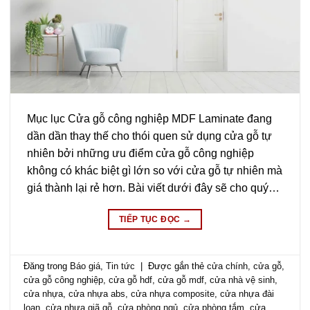
Mục lục Cửa gỗ công nghiệp MDF Laminate đang
dần dần thay thế cho thói quen sử dụng cửa gỗ tự
nhiên bởi những ưu điểm cửa gỗ công nghiệp
không có khác biệt gì lớn so với cửa gỗ tự nhiên mà
giá thành lại rẻ hơn. Bài viết dưới đây sẽ cho quý…
TIẾP TỤC ĐỌC
→
Đăng trong
Báo giá
,
Tin tức
|
Được gắn thẻ
cửa chính
,
cửa gỗ
,
cửa gỗ công nghiệp
,
cửa gỗ hdf
,
cửa gỗ mdf
,
cửa nhà vệ sinh
,
cửa nhựa
,
cửa nhựa abs
,
cửa nhựa composite
,
cửa nhựa đài
loan
,
cửa nhựa giã gỗ
,
cửa phòng ngủ
,
cửa phòng tắm
,
cửa