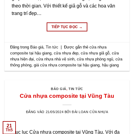
theo thời gian. Với thiết kế giả gỗ và các hoa văn
trang trí đẹp…
TIẾP TỤC ĐỌC
→
Đăng trong
Báo giá
,
Tin tức
|
Được gắn thẻ
cửa nhựa
composite tại hậu giang
,
cửa nhựa đẹp
,
cửa nhựa giã gỗ
,
cửa
nhựa hiện đại
,
cửa nhựa nhà vệ sinh
,
cửa nhựa phòng ngủ
,
cửa
thông phòng
,
giá cửa nhựa composite tại hậu giang
,
hậu giang
BÁO GIÁ
,
TIN TỨC
Cửa nhựa composite tại Vũng Tàu
ĐĂNG VÀO
21/05/2024
BỞI
ĐÀI LOAN CỬA NHỰA
21
Th5
Mục lục Cửa nhựa composite tại Vũng Tàu. Với đa