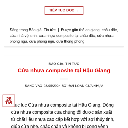
TIẾP TỤC ĐỌC
→
Đăng trong
Báo giá
,
Tin tức
|
Được gắn thẻ
an giang
,
châu đốc
,
cửa nhà vệ sinh
,
cửa nhựa composite tại châu đôc
,
cửa nhựa
phòng ngủ
,
cửa phòng ngủ
,
cửa thông phòng
BÁO GIÁ
,
TIN TỨC
Cửa nhựa composite tại Hậu Giang
ĐĂNG VÀO
28/05/2024
BỞI
ĐÀI LOAN CỬA NHỰA
28
Th5
Mục lục Cửa nhựa composite tại Hậu Giang. Dòng
cửa nhựa composite của chúng tôi được sản xuất
từ chất liệu nhựa cao cấp kết hợp với sợi thủy tinh,
giúp cửa nhẹ, chắc chắn và không bị cong vênh