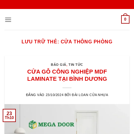
Bỏ
qua
nội
0
dung
LƯU TRỮ THẺ:
CỬA THÔNG PHÒNG
BÁO GIÁ
,
TIN TỨC
CỬA GỖ CÔNG NGHIỆP MDF
LAMINATE TẠI BÌNH DƯƠNG
ĐĂNG VÀO
23/10/2024
BỞI
ĐÀI LOAN CỬA NHỰA
23
Th10