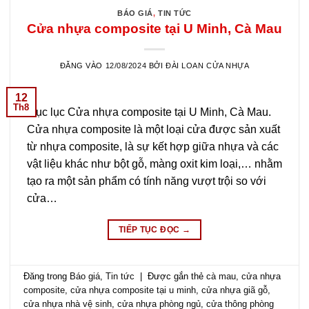
BÁO GIÁ
,
TIN TỨC
Cửa nhựa composite tại U Minh, Cà Mau
ĐĂNG VÀO
12/08/2024
BỞI
ĐÀI LOAN CỬA NHỰA
12
Th8
Mục lục Cửa nhựa composite tại U Minh, Cà Mau.
Cửa nhựa composite là một loại cửa được sản xuất
từ nhựa composite, là sự kết hợp giữa nhựa và các
vật liệu khác như bột gỗ, màng oxit kim loại,… nhằm
tạo ra một sản phẩm có tính năng vượt trội so với
cửa…
TIẾP TỤC ĐỌC
→
Đăng trong
Báo giá
,
Tin tức
|
Được gắn thẻ
cà mau
,
cửa nhựa
composite
,
cửa nhựa composite tại u minh
,
cửa nhựa giã gỗ
,
cửa nhựa nhà vệ sinh
,
cửa nhựa phòng ngủ
,
cửa thông phòng