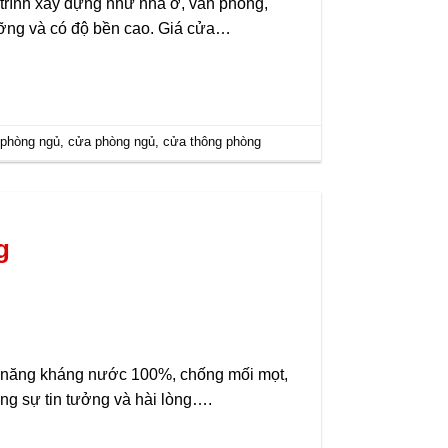
rình xây dựng như nhà ở, văn phòng,
ưỡng và có độ bền cao. Giá cửa…
phòng ngủ
,
cửa phòng ngủ
,
cửa thông phòng
g
ả năng kháng nước 100%, chống mối mọt,
ùng sự tin tưởng và hài lòng….