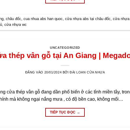
ng
,
châu đốc
,
cua nhua abs han quoc
,
cửa nhựa abs tại châu đốc
,
cửa nhựa
gủ
,
cửa nhựa wc
UNCATEGORIZED
a thép vân gỗ tại An Giang | Megad
ĐĂNG VÀO
20/01/2024
BỞI
ĐÀI LOAN CỬA NHỰA
ng cửa thép vân gỗ đang dần phổ biến ở các tỉnh miền tây, tro
hính mà không ngại nắng mưa , có độ bền cao, không mối…
TIẾP TỤC ĐỌC
→