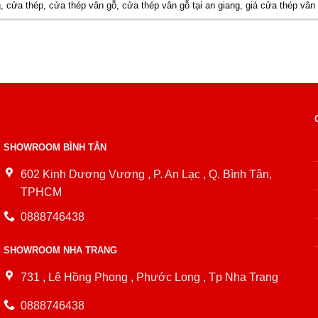
g
,
cửa thép
,
cửa thép vân gỗ
,
cửa thép vân gỗ tại an giang
,
giá cửa thép vân 
SHOWROOM BÌNH TÂN
602 Kinh Dương Vương , P. An Lạc , Q. Bình Tân,
TPHCM
0888746438
SHOWROOM NHA TRANG
731 , Lê Hồng Phong , Phước Long , Tp Nha Trang
0888746438