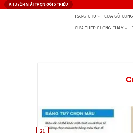
Bỏ
KHUYẾN M ÃI TRỌN GÓI 5 TRIỆU
qua
TRANG CHỦ
CỬA GỖ CÔNG
nội
dung
CỬA THÉP CHỐNG CHÁY
C
21