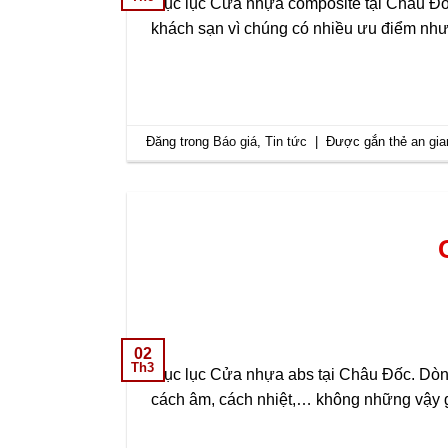
Mục lục Cửa nhựa composite tại Châu Đố
khách sạn vì chúng có nhiều ưu điểm như
Đăng trong
Báo giá
,
Tin tức
|
Được gắn thẻ
an gia
02
Th3
Mục lục Cửa nhựa abs tại Châu Đốc. Dòn
cách âm, cách nhiệt,… không những vậy gi