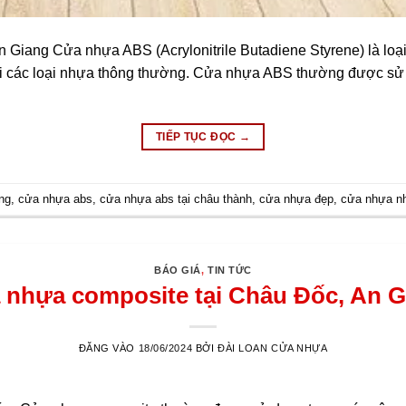
 Giang Cửa nhựa ABS (Acrylonitrile Butadiene Styrene) là loạ
với các loại nhựa thông thường. Cửa nhựa ABS thường được sử 
TIẾP TỤC ĐỌC
→
ng
,
cửa nhựa abs
,
cửa nhựa abs tại châu thành
,
cửa nhựa đẹp
,
cửa nhựa nh
BÁO GIÁ
,
TIN TỨC
 nhựa composite tại Châu Đốc, An G
ĐĂNG VÀO
18/06/2024
BỞI
ĐÀI LOAN CỬA NHỰA