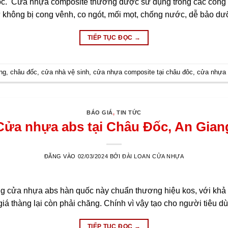
c. Cửa nhựa composite thường được sử dụng trong các công t
 không bị cong vênh, co ngót, mối mọt, chống nước, dễ bảo d
TIẾP TỤC ĐỌC
→
ng
,
châu đốc
,
cửa nhà vệ sinh
,
cửa nhựa composite tại châu đôc
,
cửa nhựa 
BÁO GIÁ
,
TIN TỨC
Cửa nhựa abs tại Châu Đốc, An Gian
ĐĂNG VÀO
02/03/2024
BỞI
ĐÀI LOAN CỬA NHỰA
g cửa nhựa abs hàn quốc này chuẩn thương hiệu kos, với kh
á thàng lại còn phải chăng. Chính vì vậy tạo cho người tiêu d
TIẾP TỤC ĐỌC
→