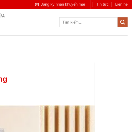
Đăng ký nhận khuyến mãi
Tin tức
Liên hệ
CỬA
Tìm
kiếm:
ng