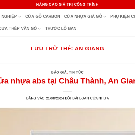
NÂNG CAO GIÁ TRỊ CÔNG TRÌNH
 NGHIỆP
CỬA GỖ CARBON
CỬA NHỰA GIẢ GỖ
PHỤ KIỆN 
CỬA THÉP VÂN GỖ
THƯỚC LỖ BAN
LƯU TRỮ THẺ:
AN GIANG
BÁO GIÁ
,
TIN TỨC
ửa nhựa abs tại Châu Thành, An Gia
ĐĂNG VÀO
21/08/2024
BỞI
ĐÀI LOAN CỬA NHỰA