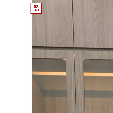
02
Th3