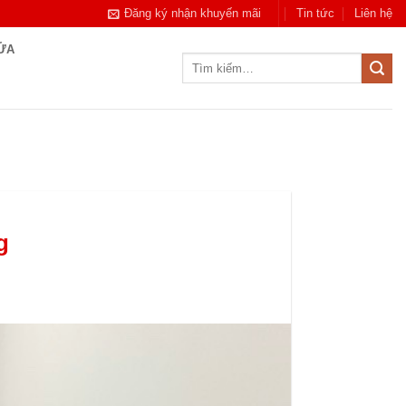
Đăng ký nhận khuyến mãi
Tin tức
Liên hệ
CỬA
Tìm
kiếm:
g