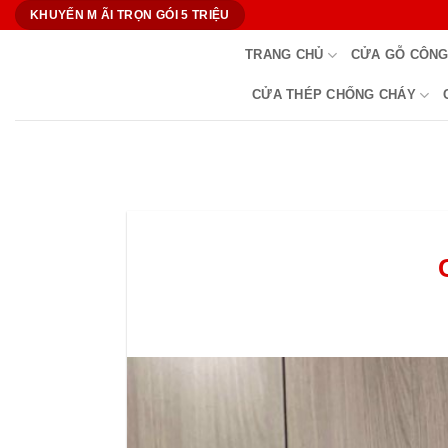
Bỏ
KHUYẾN M ÃI TRỌN GÓI 5 TRIỆU
qua
TRANG CHỦ
CỬA GỖ CÔNG
nội
dung
CỬA THÉP CHỐNG CHÁY