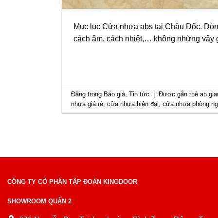
Mục lục Cửa nhựa abs tại Châu Đốc. Dòn
cách âm, cách nhiệt,… không những vậy gi
Đăng trong
Báo giá
,
Tin tức
|
Được gắn thẻ
an gia
nhựa giá rẻ
,
cửa nhựa hiện đại
,
cửa nhựa phòng n
CÔNG TY CỔ PHẦN TẬP ĐOÀN KINGDOOR
SHOWROOM QUẬN 2