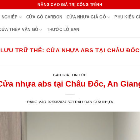
NÂNG CAO GIÁ TRỊ CÔNG TRÌNH
 NGHIỆP
CỬA GỖ CARBON
CỬA NHỰA GIẢ GỖ
PHỤ KIỆN 
CỬA THÉP VÂN GỖ
THƯỚC LỖ BAN
LƯU TRỮ THẺ:
CỬA NHỰA ABS TẠI CHÂU ĐỐC
BÁO GIÁ
,
TIN TỨC
Cửa nhựa abs tại Châu Đốc, An Gian
ĐĂNG VÀO
02/03/2024
BỞI
ĐÀI LOAN CỬA NHỰA