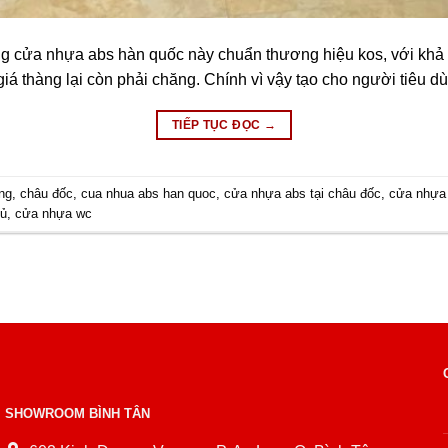
g cửa nhựa abs hàn quốc này chuẩn thương hiệu kos, với kh
á thàng lại còn phải chăng. Chính vì vậy tạo cho người tiêu d
TIẾP TỤC ĐỌC
→
ng
,
châu đốc
,
cua nhua abs han quoc
,
cửa nhựa abs tại châu đốc
,
cửa nhựa
gủ
,
cửa nhựa wc
SHOWROOM BÌNH TÂN