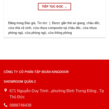
TIẾP TỤC ĐỌC
→
Đăng trong
Báo giá
,
Tin tức
|
Được gắn thẻ
an giang
,
châu đốc
,
cửa nhà vệ sinh
,
cửa nhựa composite tại châu đôc
,
cửa nhựa
phòng ngủ
,
cửa phòng ngủ
,
cửa thông phòng
CÔNG TY CỔ PHẦN TẬP ĐOÀN KINGDOOR
SHOWROOM QUẬN 2
671 Nguyễn Duy Trinh , phường Bình Trưng Đông , Tp
Thủ Đức
0888746438