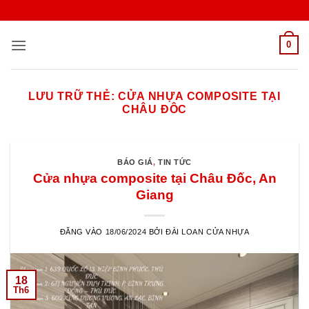
Bỏ
qua
nội
0
dung
LƯU TRỮ THẺ:
CỬA NHỰA COMPOSITE TẠI
CHÂU ĐÔC
BÁO GIÁ
,
TIN TỨC
Cửa nhựa composite tại Châu Đốc, An
Giang
ĐĂNG VÀO
18/06/2024
BỞI
ĐÀI LOAN CỬA NHỰA
18
Th6