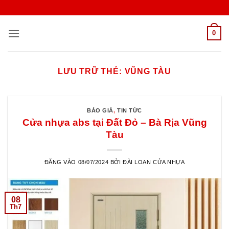
Bỏ
qua
nội
0
dung
LƯU TRỮ THẺ:
VŨNG TÀU
BÁO GIÁ
,
TIN TỨC
Cửa nhựa abs tại Đất Đỏ – Bà Rịa Vũng
Tàu
ĐĂNG VÀO
08/07/2024
BỞI
ĐÀI LOAN CỬA NHỰA
08
Th7