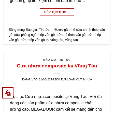
gỗ còn giúp tiết kiệm chi phí bảo trì, bảo…
TIẾP TỤC ĐỌC
→
Đăng trong
Báo giá
,
Tin tức
|
Được gắn thẻ
cửa chính thép vân
gỗ
,
cửa phòng ngủ thép vân gỗ
,
cửa sổ thép vân gỗ
,
cửa thép
vân gỗ
,
cửa thép vân gỗ tại vũng tàu
,
vũng tàu
BÁO GIÁ
,
TIN TỨC
Cửa nhựa composite tại Vũng Tàu
ĐĂNG VÀO
21/05/2024
BỞI
ĐÀI LOAN CỬA NHỰA
21
Th5
Mục lục Cửa nhựa composite tại Vũng Tàu. Với đa
dạng các sản phẩm cửa nhựa composite chất
lượng cao, MEGADOOR cam kết sẽ mang đến cho