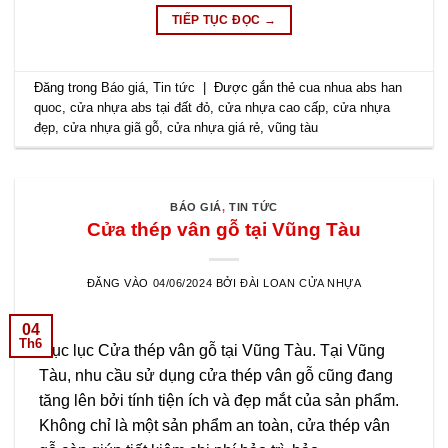
TIẾP TỤC ĐỌC
→
Đăng trong
Báo giá
,
Tin tức
|
Được gắn thẻ
cua nhua abs han
quoc
,
cửa nhựa abs tại đất đỏ
,
cửa nhựa cao cấp
,
cửa nhựa
đẹp
,
cửa nhựa giã gỗ
,
cửa nhựa giá rẻ
,
vũng tàu
BÁO GIÁ
,
TIN TỨC
Cửa thép vân gỗ tại Vũng Tàu
ĐĂNG VÀO
04/06/2024
BỞI
ĐÀI LOAN CỬA NHỰA
04
Th6
Mục lục Cửa thép vân gỗ tại Vũng Tàu. Tại Vũng
Tàu, nhu cầu sử dụng cửa thép vân gỗ cũng đang
tăng lên bởi tính tiện ích và đẹp mắt của sản phẩm.
Không chỉ là một sản phẩm an toàn, cửa thép vân