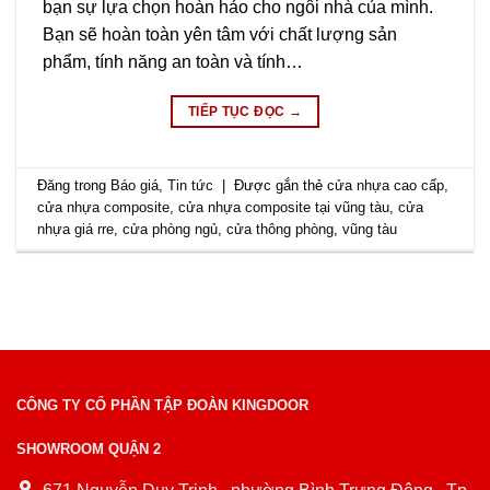
bạn sự lựa chọn hoàn hảo cho ngôi nhà của mình.
Bạn sẽ hoàn toàn yên tâm với chất lượng sản
phẩm, tính năng an toàn và tính…
TIẾP TỤC ĐỌC
→
Đăng trong
Báo giá
,
Tin tức
|
Được gắn thẻ
cửa nhựa cao cấp
,
cửa nhựa composite
,
cửa nhựa composite tại vũng tàu
,
cửa
nhựa giá rre
,
cửa phòng ngủ
,
cửa thông phòng
,
vũng tàu
CÔNG TY CỔ PHẦN TẬP ĐOÀN KINGDOOR
SHOWROOM QUẬN 2