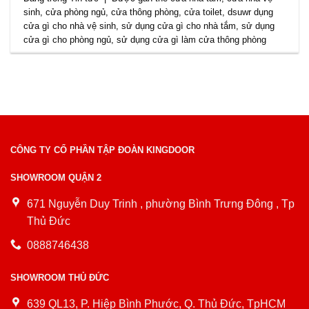
sinh
,
cửa phòng ngủ
,
cửa thông phòng
,
cửa toilet
,
dsuwr dụng
cửa gì cho nhà vệ sinh
,
sử dụng cửa gì cho nhà tắm
,
sử dụng
cửa gì cho phòng ngủ
,
sử dụng cửa gì làm cửa thông phòng
CÔNG TY CỔ PHẦN TẬP ĐOÀN KINGDOOR
SHOWROOM QUẬN 2
671 Nguyễn Duy Trinh , phường Bình Trưng Đông , Tp
Thủ Đức
0888746438
SHOWROOM THỦ ĐỨC
639 QL13, P. Hiệp Bình Phước, Q. Thủ Đức, TpHCM