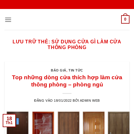
Bỏ
qua
nội
0
dung
LƯU TRỮ THẺ:
SỬ DỤNG CỬA GÌ LÀM CỬA
THÔNG PHÒNG
BÁO GIÁ
,
TIN TỨC
Top những dòng cửa thích hợp làm cửa
thông phòng – phòng ngủ
ĐĂNG VÀO
18/01/2022
BỞI
ADMIN WEB
18
Th1