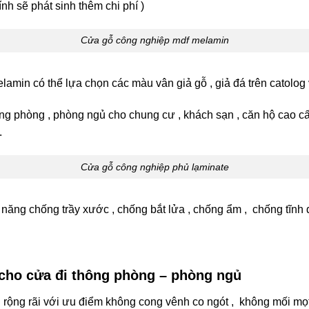
h sẽ phát sinh thêm chi phí )
Cửa gỗ công nghiệp mdf melamin
amin có thể lựa chọn các màu vân giả gỗ , giả đá trên catolo
 phòng , phòng ngủ cho chung cư , khách sạn , căn hộ cao cấp
.
Cửa gỗ công nghiệp phủ lạminate
năng chống trầy xước , chống bắt lửa , chống ẩm , chống tĩnh 
 cho cửa đi thông phòng – phòng ngủ
ng rãi với ưu điểm không cong vênh co ngót , không mối mọt ,