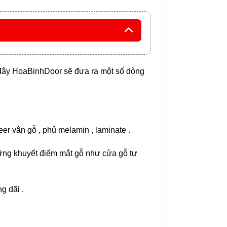
i đây HoaBinhDoor sẽ đưa ra một số dòng
ủ
r vân gỗ , phủ melamin , laminate .
hững khuyết điểm mắt gỗ như cửa gỗ tự
g dãi .