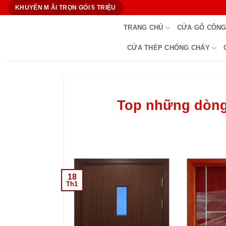
Bỏ
KHUYẾN M ÃI TRỌN GÓI 5 TRIỆU
qua
TRANG CHỦ
CỬA GỖ CÔNG
nội
dung
CỬA THÉP CHỐNG CHÁY
Top những dòng
18
Th1