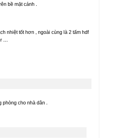
rên bề mặt cánh .
h nhiệt tốt hơn , ngoài cùng là 2 tấm hdf
er …
g phòng cho nhà dân .