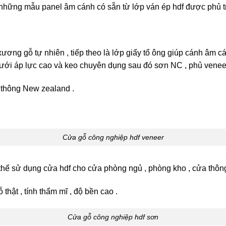
à những mẫu panel âm cánh có sẵn từ lớp ván ép hdf được phủ t
ơng gỗ tự nhiên , tiếp theo là lớp giấy tổ ông giúp cánh âm các
ới áp lực cao và keo chuyên dụng sau đó sơn NC , phủ vene
ỗ thông New zealand .
Cửa gỗ công nghiệp hdf veneer
 thể sử dụng cửa hdf cho cửa phòng ngủ , phòng kho , cửa thôn
hật , tính thẩm mĩ , độ bền cao .
Cửa gỗ công nghiệp hdf sơn