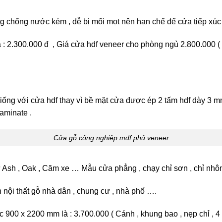
chống nước kém , dễ bị mối mọt nên hạn chế để cửa tiếp xúc với
 : 2.300.000 đ , Giá cửa hdf veneer cho phòng ngủ 2.800.000 ( 
iống với cửa hdf thay vì bề mặt cửa được ép 2 tấm hdf dày 3 m
aminate .
Cửa gỗ công nghiệp mdf phủ veneer
h , Oak , Căm xe … Mẫu cửa phẳng , chạy chỉ sơn , chỉ nhôm , 
nội thất gỗ nhà dân , chung cư , nhà phố ….
 900 x 2200 mm là : 3.700.000 ( Cánh , khung bao , nẹp chỉ , 4 