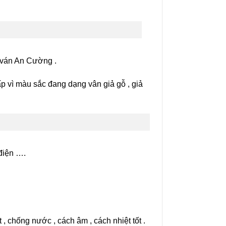
g ván An Cường .
 vì màu sắc đang dạng vân giả gỗ , giả
điện ….
 chống nước , cách âm , cách nhiệt tốt .