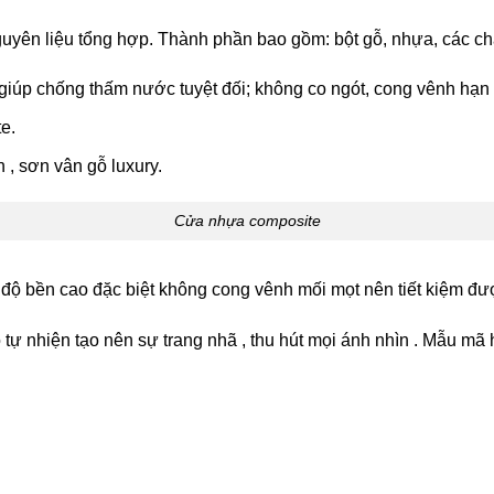
yên liệu tổng hợp. Thành phần bao gồm: bột gỗ, nhựa, các chấ
iúp chống thấm nước tuyệt đối; không co ngót, cong vênh hạn 
e.
, sơn vân gỗ luxury.
Cửa nhựa composite
ộ bền cao đặc biệt không cong vênh mối mọt nên tiết kiệm được
ự nhiện tạo nên sự trang nhã , thu hút mọi ánh nhìn . Mẫu mã h