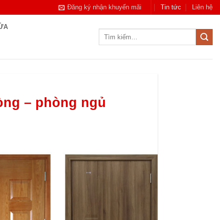
Đăng ký nhận khuyến mãi
Tin tức
Liên hệ
CỬA
Tìm
kiếm:
òng – phòng ngủ