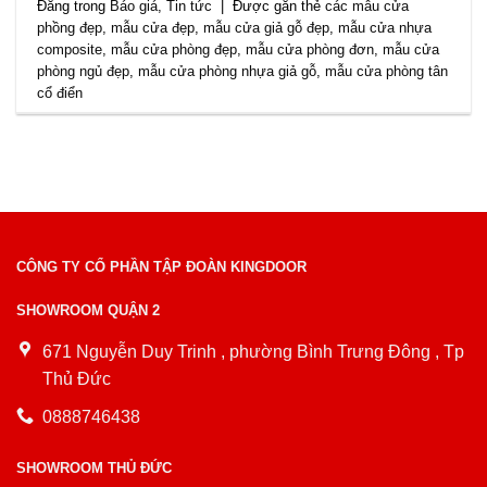
Đăng trong
Báo giá
,
Tin tức
|
Được gắn thẻ
các mẫu cửa
phồng đẹp
,
mẫu cửa đẹp
,
mẫu cửa giả gỗ đẹp
,
mẫu cửa nhựa
composite
,
mẫu cửa phòng đẹp
,
mẫu cửa phòng đơn
,
mẫu cửa
phòng ngủ đẹp
,
mẫu cửa phòng nhựa giả gỗ
,
mẫu cửa phòng tân
cổ điển
CÔNG TY CỔ PHẦN TẬP ĐOÀN KINGDOOR
SHOWROOM QUẬN 2
671 Nguyễn Duy Trinh , phường Bình Trưng Đông , Tp
Thủ Đức
0888746438
SHOWROOM THỦ ĐỨC