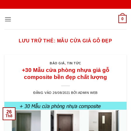
Bỏ
qua
nội
0
dung
LƯU TRỮ THẺ:
MẪU CỬA GIẢ GỖ ĐẸP
BÁO GIÁ
,
TIN TỨC
+30 Mẫu cửa phòng nhựa giả gỗ
composite bền đẹp chất lượng
ĐĂNG VÀO
26/08/2021
BỞI
ADMIN WEB
26
Th8