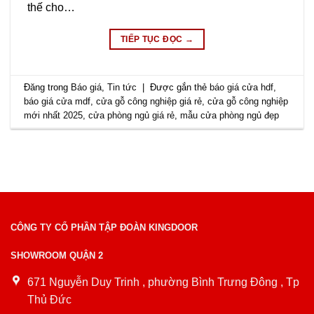
thế cho…
TIẾP TỤC ĐỌC
→
Đăng trong
Báo giá
,
Tin tức
|
Được gắn thẻ
báo giá cửa hdf
,
báo giá cửa mdf
,
cửa gỗ công nghiệp giá rẻ
,
cửa gỗ công nghiệp
mới nhất 2025
,
cửa phòng ngủ giá rẻ
,
mẫu cửa phòng ngủ đẹp
CÔNG TY CỔ PHẦN TẬP ĐOÀN KINGDOOR
SHOWROOM QUẬN 2
671 Nguyễn Duy Trinh , phường Bình Trưng Đông , Tp
Thủ Đức