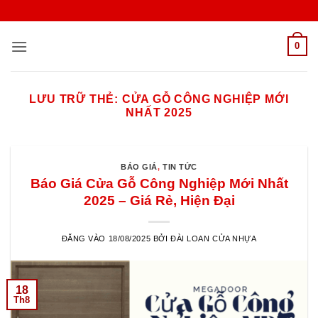
Bỏ
qua
nội
0
dung
LƯU TRỮ THẺ:
CỬA GỖ CÔNG NGHIỆP MỚI
NHẤT 2025
BÁO GIÁ
,
TIN TỨC
Báo Giá Cửa Gỗ Công Nghiệp Mới Nhất
2025 – Giá Rẻ, Hiện Đại
ĐĂNG VÀO
18/08/2025
BỞI
ĐÀI LOAN CỬA NHỰA
18
Th8