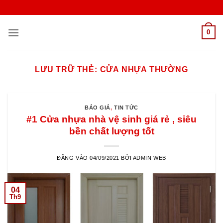
Bỏ
qua
nội
0
dung
LƯU TRỮ THẺ:
CỬA NHỰA THƯỜNG
BÁO GIÁ
,
TIN TỨC
#1 Cửa nhựa nhà vệ sinh giá rẻ , siêu
bền chất lượng tốt
ĐĂNG VÀO
04/09/2021
BỞI
ADMIN WEB
04
Th9