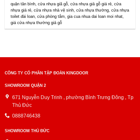
quận tân bình
,
cửa nhựa giã gỗ
,
cửa nhựa giả gỗ giá rẻ
,
cửa
nhựa giá rẻ
,
cửa nhựa nhà vệ sinh
,
cửa nhựa thường
,
cửa nhựa
toilet đài loan
,
cửa phòng tắm
,
gia cua nhua dai loan moi nhat
,
giá cửa nhựa thường giả gỗ
CÔNG TY CỔ PHẦN TẬP ĐOÀN KINGDOOR
SHOWROOM QUẬN 2
671 Nguyễn Duy Trinh , phường Bình Trưng Đông , Tp
Thủ Đức
0888746438
SHOWROOM THỦ ĐỨC