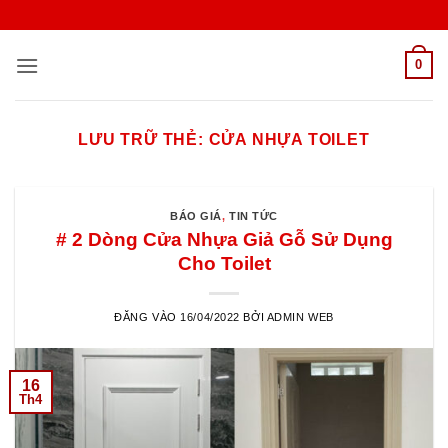
Bỏ
qua
nội
0
dung
LƯU TRỮ THẺ:
CỬA NHỰA TOILET
BÁO GIÁ
,
TIN TỨC
# 2 Dòng Cửa Nhựa Giả Gỗ Sử Dụng
Cho Toilet
ĐĂNG VÀO
16/04/2022
BỞI
ADMIN WEB
16
Th4