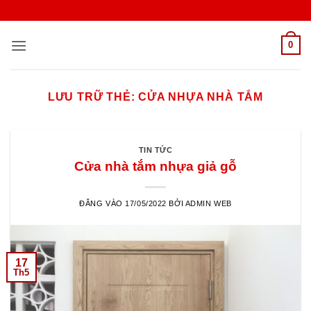
Bỏ
qua
nội
0
dung
LƯU TRỮ THẺ:
CỬA NHỰA NHÀ TẮM
TIN TỨC
Cửa nhà tắm nhựa giả gỗ
ĐĂNG VÀO
17/05/2022
BỞI
ADMIN WEB
17
Th5