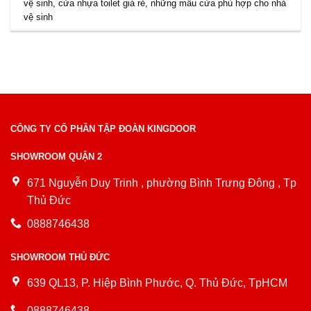
vệ sinh
,
cửa nhựa toilet giá rẻ
,
những mẫu cửa phù hợp cho nhà
vệ sinh
CÔNG TY CỔ PHẦN TẬP ĐOÀN KINGDOOR
SHOWROOM QUẬN 2
671 Nguyễn Duy Trinh , phường Bình Trưng Đông , Tp
Thủ Đức
0888746438
SHOWROOM THỦ ĐỨC
639 QL13, P. Hiệp Bình Phước, Q. Thủ Đức, TpHCM
0888746438