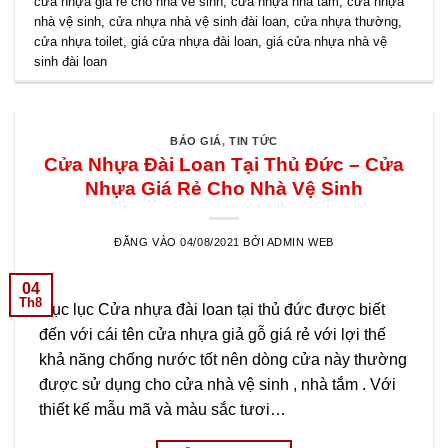
cửa nhựa giá rẻ cho nhà về sinh
,
cửa nhựa nhà tắm
,
cửa nhựa
nhà vệ sinh
,
cửa nhựa nhà vệ sinh đài loan
,
cửa nhựa thường
,
cửa nhựa toilet
,
giá cửa nhựa đài loan
,
giá cửa nhựa nhà vệ
sinh đài loan
BÁO GIÁ
,
TIN TỨC
Cửa Nhựa Đài Loan Tại Thủ Đức – Cửa
Nhựa Giá Rẻ Cho Nhà Vệ Sinh
ĐĂNG VÀO
04/08/2021
BỞI
ADMIN WEB
04
Th8
Mục lục Cửa nhựa đài loan tại thủ đức được biết
đến với cái tên cửa nhựa giả gỗ giá rẻ với lợi thế
khả năng chống nước tốt nên dòng cửa này thường
được sử dụng cho cửa nhà vệ sinh , nhà tắm . Với
thiết kế mẫu mã và màu sắc tươi…