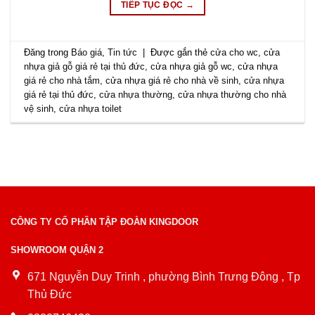
TIẾP TỤC ĐỌC
→
Đăng trong
Báo giá
,
Tin tức
|
Được gắn thẻ
cửa cho wc
,
cửa
nhựa giả gỗ giá rẻ tại thủ đức
,
cửa nhựa giả gỗ wc
,
cửa nhựa
giá rẻ cho nhà tắm
,
cửa nhựa giá rẻ cho nhà về sinh
,
cửa nhựa
giá rẻ tại thủ đức
,
cửa nhựa thường
,
cửa nhựa thường cho nhà
vệ sinh
,
cửa nhựa toilet
CÔNG TY CỔ PHẦN TẬP ĐOÀN KINGDOOR
SHOWROOM QUẬN 2
671 Nguyễn Duy Trinh , phường Bình Trưng Đông , Tp
Thủ Đức