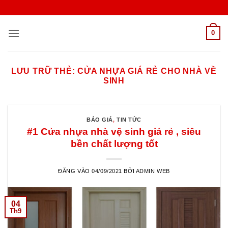
Bỏ
qua
nội
0
dung
LƯU TRỮ THẺ:
CỬA NHỰA GIÁ RẺ CHO NHÀ VỀ
SINH
BÁO GIÁ
,
TIN TỨC
#1 Cửa nhựa nhà vệ sinh giá rẻ , siêu
bền chất lượng tốt
ĐĂNG VÀO
04/09/2021
BỞI
ADMIN WEB
04
Th9