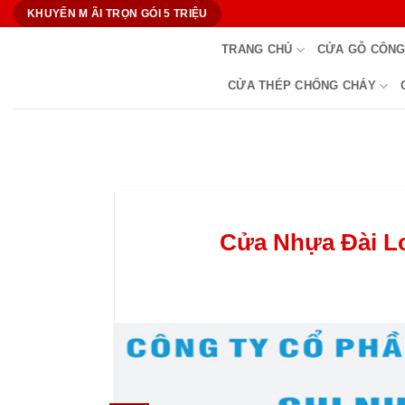
Bỏ
KHUYẾN M ÃI TRỌN GÓI 5 TRIỆU
qua
TRANG CHỦ
CỬA GỖ CÔNG
nội
dung
CỬA THÉP CHỐNG CHÁY
Cửa Nhựa Đài Lo