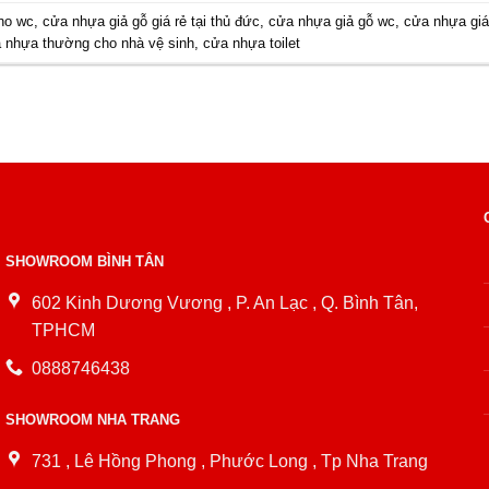
ho wc
,
cửa nhựa giả gỗ giá rẻ tại thủ đức
,
cửa nhựa giả gỗ wc
,
cửa nhựa giá
 nhựa thường cho nhà vệ sinh
,
cửa nhựa toilet
SHOWROOM BÌNH TÂN
602 Kinh Dương Vương , P. An Lạc , Q. Bình Tân,
TPHCM
0888746438
SHOWROOM NHA TRANG
731 , Lê Hồng Phong , Phước Long , Tp Nha Trang