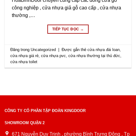
HoaBinhDoor chuyên cung cấp các dòng cửa gỗ
công nghiệp , cửa nhựa giả gỗ cao cấp , cửa nhựa
thường ,…
TIẾP TỤC ĐỌC
→
Đăng trong
Uncategorized
|
Được gắn thẻ
cửa nhựa đài loan
,
cửa nhựa giá rẻ
,
cửa nhựa pvc
,
cửa nhựa thường tại thủ đức
,
cửa nhựa toilet
CÔNG TY CỔ PHẦN TẬP ĐOÀN KINGDOOR
SHOWROOM QUẬN 2
671 Nguyễn Duy Trinh , phường Bình Trưng Đông , Tp