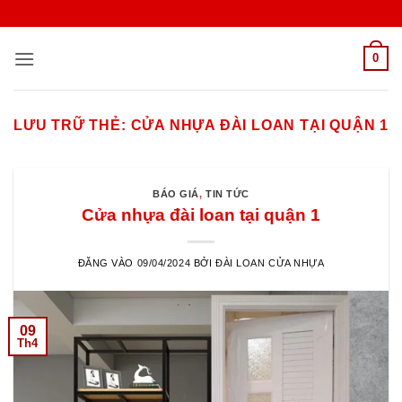
Bỏ
qua
nội
0
dung
LƯU TRỮ THẺ:
CỬA NHỰA ĐÀI LOAN TẠI QUẬN 1
BÁO GIÁ
,
TIN TỨC
Cửa nhựa đài loan tại quận 1
ĐĂNG VÀO
09/04/2024
BỞI
ĐÀI LOAN CỬA NHỰA
09
Th4