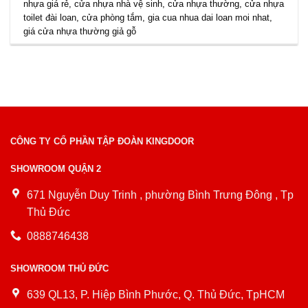
nhựa giá rẻ
,
cửa nhựa nhà vệ sinh
,
cửa nhựa thường
,
cửa nhựa
toilet đài loan
,
cửa phòng tắm
,
gia cua nhua dai loan moi nhat
,
giá cửa nhựa thường giả gỗ
CÔNG TY CỔ PHẦN TẬP ĐOÀN KINGDOOR
SHOWROOM QUẬN 2
671 Nguyễn Duy Trinh , phường Bình Trưng Đông , Tp
Thủ Đức
0888746438
SHOWROOM THỦ ĐỨC
639 QL13, P. Hiệp Bình Phước, Q. Thủ Đức, TpHCM