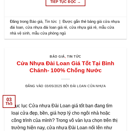
TIẾP TỤC ĐỌC
→
Đăng trong
Báo giá
,
Tin tức
|
Được gắn thẻ
bảng giá cửa nhựa
đài loan
,
cửa nhựa đài loan giá rẻ
,
cửa nhựa giá rẻ
,
mẫu cửa
nhà vệ sinh
,
mẫu cửa phòng ngủ
BÁO GIÁ
,
TIN TỨC
Cửa Nhựa Đài Loan Giá Tốt Tại Bình
Chánh- 100% Chống Nước
ĐĂNG VÀO
03/05/2025
BỞI
ĐÀI LOAN CỬA NHỰA
03
Th5
Mục lục Cửa nhựa Đài Loan giá tốt bạn đang tìm
loại cửa đẹp, bền, giá hợp lý cho ngôi nhà hoặc
công trình của mình? Trong vô vàn lựa chọn trên thị
trường hiện nay, cửa nhựa Đài Loan nổi lên như