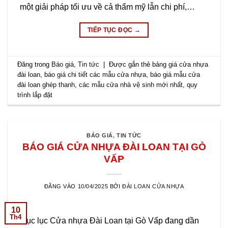
một giải pháp tối ưu về cả thẩm mỹ lẫn chi phí,…
TIẾP TỤC ĐỌC
→
Đăng trong
Báo giá
,
Tin tức
|
Được gắn thẻ
bảng giá cửa nhựa
đài loan
,
báo giá chi tiết các mẫu cửa nhựa
,
báo giá mẫu cửa
đài loan ghép thanh
,
các mẫu cửa nhà vệ sinh mới nhất
,
quy
trình lắp đặt
BÁO GIÁ
,
TIN TỨC
BÁO GIÁ CỬA NHỰA ĐÀI LOAN TẠI GÒ
VẤP
ĐĂNG VÀO
10/04/2025
BỞI
ĐÀI LOAN CỬA NHỰA
10
Th4
Mục lục Cửa nhựa Đài Loan tại Gò Vấp đang dần