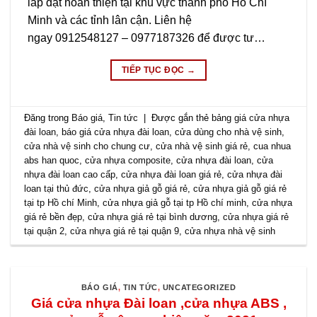
lắp đặt hoàn thiện tại khu vực thành phố Hồ Chí
Minh và các tỉnh lân cận. Liên hệ
ngay 0912548127 – 0977187326 để được tư…
TIẾP TỤC ĐỌC
→
Đăng trong
Báo giá
,
Tin tức
|
Được gắn thẻ
bảng giá cửa nhựa
đài loan
,
báo giá cửa nhựa đài loan
,
cửa dùng cho nhà vệ sinh
,
cửa nhà vệ sinh cho chung cư
,
cửa nhà vệ sinh giá rẻ
,
cua nhua
abs han quoc
,
cửa nhựa composite
,
cửa nhựa đài loan
,
cửa
nhựa đài loan cao cấp
,
cửa nhựa đài loan giá rẻ
,
cửa nhựa đài
loan tại thủ đức
,
cửa nhựa giả gỗ giá rẻ
,
cửa nhựa giả gỗ giá rẻ
tại tp Hồ chí Minh
,
cửa nhựa giả gỗ tại tp Hồ chí minh
,
cửa nhựa
giá rẻ bền đẹp
,
cửa nhựa giá rẻ tại bình dương
,
cửa nhựa giá rẻ
tại quận 2
,
cửa nhựa giá rẻ tại quận 9
,
cửa nhựa nhà vệ sinh
BÁO GIÁ
,
TIN TỨC
,
UNCATEGORIZED
Giá cửa nhựa Đài loan ,cửa nhựa ABS ,