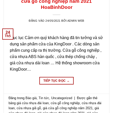
cửa gỗ công nghiệp năm 2021
HoaBinhDoor
ĐĂNG VÀO
24/05/2021
BỞI
ADMIN WEB
24
Th5
Mục lục Cảm ơn quý khách hàng đã tin tưởng và sử
dụng sản phẩm cửa của KingDoor . Các dòng sản
phẩm cung cấp ra thị trường. Cửa gỗ công nghiệp ,
cửa nhựa ABS hàn quốc , cửa thép chống cháy ,
giá cửa nhựa dài loan … Hệ thống showroom cửa
KingDoor…
TIẾP TỤC ĐỌC
→
Đăng trong
Báo giá
,
Tin tức
,
Uncategorized
|
Được gắn thẻ
bảng giá cửa nhựa đài loan
,
cửa gỗ công nghiệp
,
cửa nhựa đài
loan
,
cửa nhựa giã gỗ
,
giá cửa gỗ công nghiệp năm 2021
,
giá