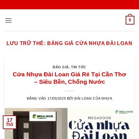
Bỏ
qua
nội
0
dung
LƯU TRỮ THẺ:
BẢNG GIÁ CỬA NHỰA ĐÀI LOAN
BÁO GIÁ
,
TIN TỨC
Cửa Nhựa Đài Loan Giá Rẻ Tại Cần Thơ
– Siêu Bền, Chống Nước
ĐĂNG VÀO
17/05/2025
BỞI
ĐÀI LOAN CỬA NHỰA
17
Th5