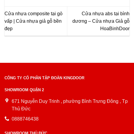
Cửa nhựa composite tại gò
Cửa nhựa abs tại bình
vấp | Cửa nhựa giả gỗ bền
dương – Cửa nhựa Giả gỗ
đẹp
HoaBinhDoor
CÔNG TY CỔ PHẦN TẬP ĐOÀN KINGDOOR
SHOWROOM QUẬN 2
671 Nguyễn Duy Trinh , phường Bình Trưng Đông , Tp
Thủ Đức
0888746438
SHOWROOM THỦ ĐỨC