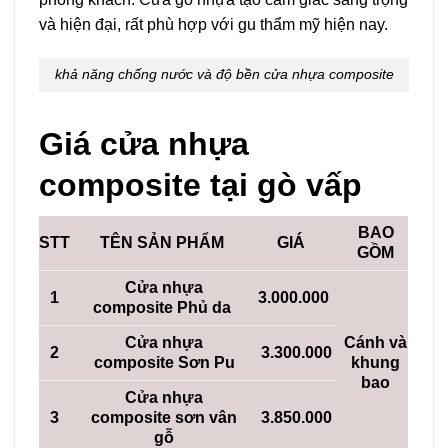
và hiện đại, rất phù hợp với gu thẩm mỹ hiện nay.
khả năng chống nước và độ bền cửa nhựa composite
Giá cửa nhựa
composite tại gò vấp
BAO
STT
TÊN SẢN PHẨM
GIÁ
GỒM
Cửa nhựa
1
3.000.000
composite Phủ da
Cửa nhựa
Cánh và
2
3.300.000
composite Sơn Pu
khung
bao
Cửa nhựa
3
composite sơn vân
3.850.000
gỗ