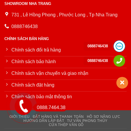
SHOWROOM NHA TRANG
731 , Lê Hồng Phong , Phước Long , Tp Nha Trang
0888746438
CHÍNH SÁCH BÁN HÀNG
0888746438
Chính sách đổi trả hàng
0888746438
Chính sách bảo hành
Chính sách vận chuyển và giao nhận
Chính sách đặt hàng
Chính sách bảo mật thông tin
0888.7464.38
GIỚI THIỆU
ĐẶT HÀNG VÀ THANH TOÁN
HỒ SƠ NĂNG LỰC
HƯỚNG DẪN LẮP ĐẶT
TƯ VẤN PHONG THỦY
CỬA THÉP VÂN GỖ