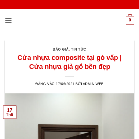
Bỏ
qua
nội
0
dung
BÁO GIÁ
,
TIN TỨC
Cửa nhựa composite tại gò vấp |
Cửa nhựa giả gỗ bền đẹp
ĐĂNG VÀO
17/06/2021
BỞI
ADMIN WEB
17
Th6