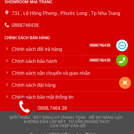
SHOWROOM NHA TRANG
731 , Lê Hồng Phong , Phước Long , Tp Nha Trang
0888746438
CHÍNH SÁCH BÁN HÀNG
0888746438
Chính sách đổi trả hàng
0888746438
Chính sách bảo hành
Chính sách vận chuyển và giao nhận
Chính sách đặt hàng
Chính sách bảo mật thông tin
0888.7464.38
GIỚI THIỆU
ĐẶT HÀNG VÀ THANH TOÁN
HỒ SƠ NĂNG LỰC
HƯỚNG DẪN LẮP ĐẶT
TƯ VẤN PHONG THỦY
CỬA THÉP VÂN GỖ