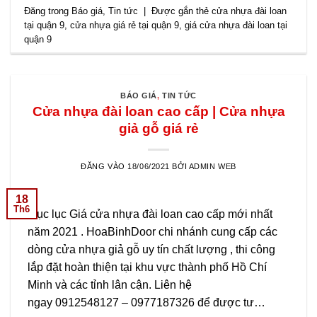
Đăng trong
Báo giá
,
Tin tức
|
Được gắn thẻ
cửa nhựa đài loan
tại quận 9
,
cửa nhựa giá rẻ tại quận 9
,
giá cửa nhựa đài loan tại
quận 9
BÁO GIÁ
,
TIN TỨC
Cửa nhựa đài loan cao cấp | Cửa nhựa
giả gỗ giá rẻ
ĐĂNG VÀO
18/06/2021
BỞI
ADMIN WEB
18
Th6
Mục lục Giá cửa nhựa đài loan cao cấp mới nhất
năm 2021 . HoaBinhDoor chi nhánh cung cấp các
dòng cửa nhựa giả gỗ uy tín chất lượng , thi công
lắp đặt hoàn thiện tại khu vực thành phố Hồ Chí
Minh và các tỉnh lân cận. Liên hệ
ngay 0912548127 – 0977187326 để được tư…