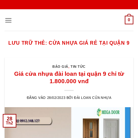
Bỏ
qua
nội
0
dung
LƯU TRỮ THẺ:
CỬA NHỰA GIÁ RẺ TẠI QUẬN 9
BÁO GIÁ
,
TIN TỨC
Giá cửa nhựa đài loan tại quận 9 chỉ từ
1.800.000 vnđ
ĐĂNG VÀO
28/02/2023
BỞI
ĐÀI LOAN CỬA NHỰA
28
Th2