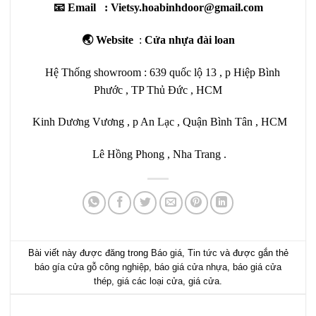
📧 Email : Vietsy.hoabinhdoor@gmail.com
🌏 Website
:
Cửa nhựa đài loan
Hệ Thống showroom : 639 quốc lộ 13 , p Hiệp Bình
Phước , TP Thủ Đức , HCM
Kinh Dương Vương , p An Lạc , Quận Bình Tân , HCM
Lê Hồng Phong , Nha Trang .
Bài viết này được đăng trong
Báo giá
,
Tin tức
và được gắn thẻ
báo gía cửa gỗ công nghiệp
,
báo giá cửa nhựa
,
báo giá cửa
thép
,
giá các loại cửa
,
giá cửa
.