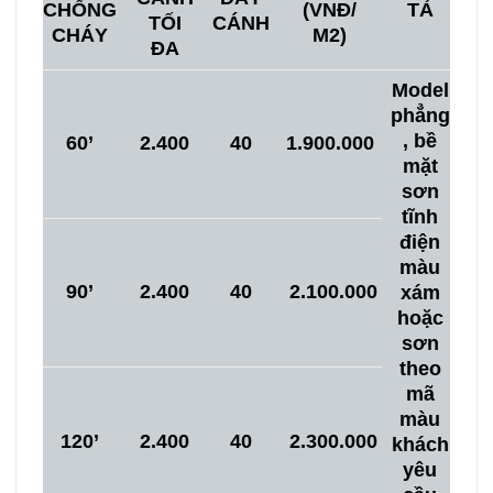
CHỐNG
(VNĐ/
TẢ
TỐI
CÁNH
CHÁY
M2)
ĐA
Model
phẳng
, bề
60’
2.400
40
1.900.000
mặt
sơn
tĩnh
điện
màu
90’
2.400
40
2.100.000
xám
hoặc
sơn
theo
mã
màu
120’
2.400
40
2.300.000
khách
yêu