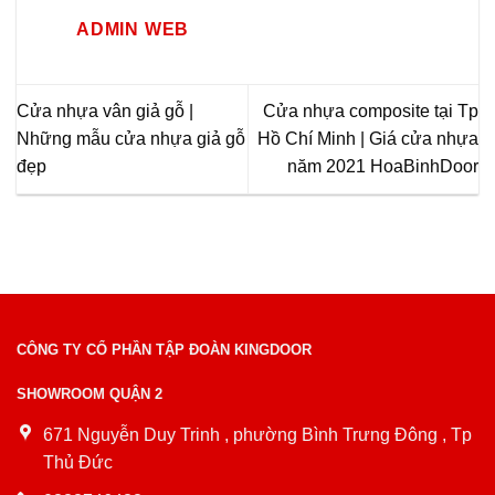
ADMIN WEB
Cửa nhựa vân giả gỗ |
Cửa nhựa composite tại Tp
Những mẫu cửa nhựa giả gỗ
Hồ Chí Minh | Giá cửa nhựa
đẹp
năm 2021 HoaBinhDoor
CÔNG TY CỔ PHẦN TẬP ĐOÀN KINGDOOR
SHOWROOM QUẬN 2
671 Nguyễn Duy Trinh , phường Bình Trưng Đông , Tp
Thủ Đức