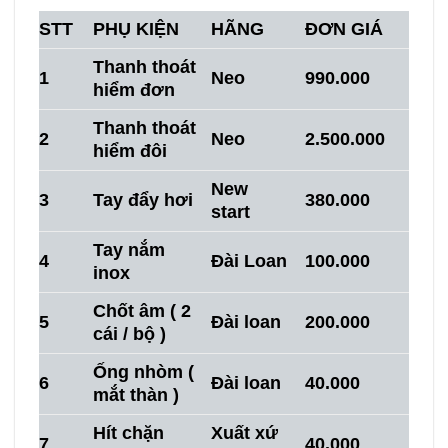
STT
PHỤ KIỆN
HÃNG
ĐƠN GIÁ
Thanh thoát
1
Neo
990.000
hiểm đơn
Thanh thoát
2
Neo
2.500.000
hiểm đôi
New
3
Tay đẩy hơi
380.000
start
Tay nắm
4
Đài Loan
100.000
inox
Chốt âm ( 2
5
Đài loan
200.000
cái / bộ )
Ống nhòm (
6
Đài loan
40.000
mắt thàn )
Hít chặn
Xuất xứ
7
40.000