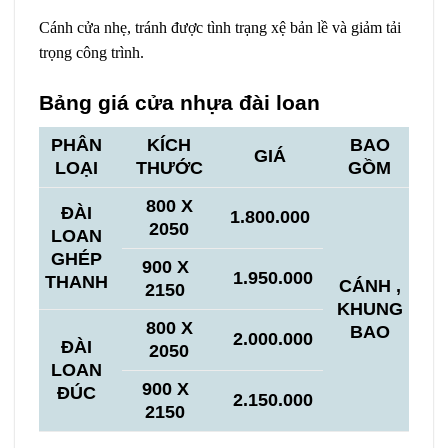
Cánh cửa nhẹ, tránh được tình trạng xệ bản lề và giảm tải
trọng công trình.
Bảng giá cửa nhựa đài loan
PHÂN
KÍCH
BAO
GIÁ
LOẠI
THƯỚC
GỒM
800 X
ĐÀI
1.800.000
2050
LOAN
GHÉP
900 X
1.950.000
THANH
CÁNH ,
2150
KHUNG
800 X
BAO
2.000.000
ĐÀI
2050
LOAN
900 X
ĐÚC
2.150.000
2150