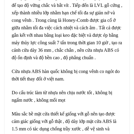
để tạo độ vững chắc và bắt vít . Tiếp đến là LVL gỗ cứng ,
xếp thành nhiều lớp nhằm hạn chế tối đa sự giản nở và
cong vênh . Trong cùng là Honey-Comb được gia cố ở
giữa nhằm tối đa việc cách nhiệt và cách âm . Tất cả được
gắn kết với nhau bằng loại keo đặc biệt và được ép bằng
máy thủy lực công suất 7 tấn trong thời gian 10 giờ , tạo ra
cánh cửa dày 36 mm , chắc chắn , nên cửa nhựa ABS có
độ ổn định và độ bền cao , độ phẳng chuẩn .
Cửa nhựa ABS hàn quốc không bị cong vênh co ngót do
thời tiết thay đổi ở việt nam.
Do cấu trúc làm từ nhựa nên chịu nước tốt , không bị
ngấm nước , không mối mọt
Màu sắc bề mặt cửa thiết kế giống với gỗ nên tạo được
cảm giác giống với gỗ thật , độ dày lớp mặt cửa ABS là
1.5 mm có tác dụng chống trầy xước , dễ vệ sinh và