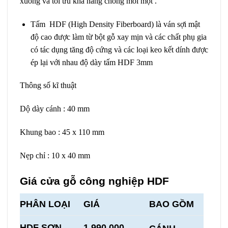
xuống và tối ưu khả năng chống mối mọt .
Tấm HDF (High Density
Fiberboard) là ván sợi mật
độ cao được làm từ bột gỗ xay mịn và các chất phụ gia
có tác dụng tăng độ cứng và các loại keo kết dính được
ép lại với nhau độ dày tấm HDF 3mm
Thông số kĩ thuật
Dộ dày cánh : 40 mm
Khung bao : 45 x 110 mm
Nẹp chỉ : 10 x 40 mm
Giá cửa gỗ công nghiệp HDF
PHÂN LOẠI
GIÁ
BAO GỒM
HDF SƠN
1.990.000