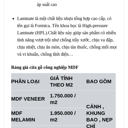
áp suất cao
Laminate là một chất liệu nhựa tổng hợp cao cấp, có
tên gọi là Formica. Tên khoa học là High-pressure
Laminate (HPL).
Chất liệu này giúp sản phẩm có nhiều
tính năng vượt trội như chống trầy xước, chịu va đập,
chịu nhiệt, chịu ăn mòn, chịu tàn thuốc, chống mối mọt
và vi khuẩn, chống tĩnh điện…
Bảng giá cửa gỗ công nghiệp MDF
GIÁ TÍNH
PHÂN LOẠI
BAO GỒM
THEO M2
1.750.000 /
MDF VENEER
m2
CÁNH ,
MDF
1.950.000 /
KHUNG
MELAMIN
m2
BAO , NẸP
CHỈ