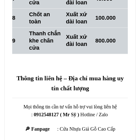
cửa
đài loan
Chốt an
Xuất xứ
8
100.000
toàn
dài loan
Thanh chắn
Xuất xứ
9
khe chân
800.000
đài loan
cửa
Thông tin liên hệ – Địa chỉ mua hàng uy
tín chất lượng
Mọi thông tin cần tư vấn hỗ trợ vui lòng liên hệ
:
0912548127
( Mr Sỹ )
Hotline / Zalo
🔎 Fanpage
:
Cửa Nhựa Giả Gỗ Cao Cấp