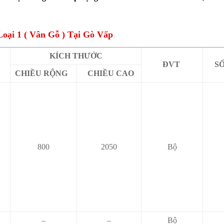
ại 1 ( Vân Gỗ ) Tại Gò Vấp
KÍCH THƯỚC
ĐVT
S
CHIỀU RỘNG
CHIỀU CAO
H
800
2050
Bộ
–
–
Bộ