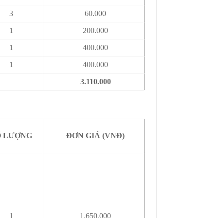
3
60.000
1
200.000
1
400.000
1
400.000
3.110.000
Ố LƯỢNG
ĐƠN GIÁ (VNĐ)
1
1.650.000