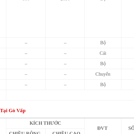
–
–
Bộ
–
–
Cái
–
–
Bộ
–
–
Chuyến
–
–
Bộ
 Tại Gò Vấp
KÍCH THƯỚC
ĐVT
S
CHIỀU RỘNG
CHIỀU CAO