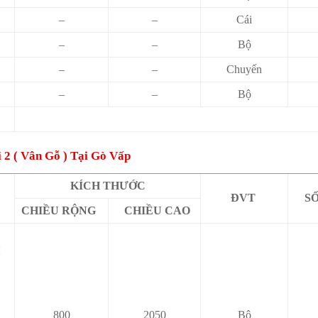
–
–
Cái
–
–
Bộ
–
–
Chuyến
–
–
Bộ
2 ( Vân Gỗ ) Tại Gò Vấp
KÍCH THƯỚC
ĐVT
S
CHIỀU RỘNG
CHIỀU CAO
H
800
2050
Bộ