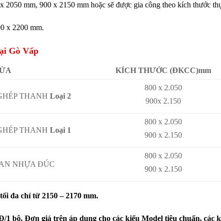
x 2050 mm, 900 x 2150 mm hoặc sẽ được gia công theo kích thước thự
900 x 2200 mm.
ại Gò Vấp
CỬA
KÍCH THƯỚC (ĐKCC)mm
800 x 2.050
 GHÉP THANH
Loại 2
900x 2.150
800 x 2.050
GHÉP THANH
Loại 1
900 x 2.150
800 x 2.050
OAN NHỰA ĐÚC
900 x 2.150
 tối đa chỉ từ 2150 – 2170 mm.
1 bộ. Đơn giá trên áp dụng cho các kiểu Model tiêu chuẩn, các k