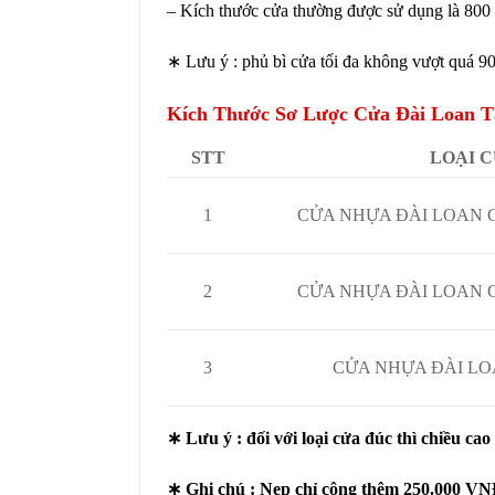
– Kích thước cửa thường được sử dụng là 800 
∗ Lưu ý : phủ bì cửa tối đa không vượt quá 
Kích Thước Sơ Lược Cửa Đài Loan T
STT
LOẠI 
1
CỬA NHỰA ĐÀI LOAN
2
CỬA NHỰA ĐÀI LOAN 
3
CỬA NHỰA ĐÀI L
∗ Lưu ý : đối với loại cửa đúc thì chiều cao
∗ Ghi chú : Nẹp chỉ cộng thêm 250.000 VNĐ/