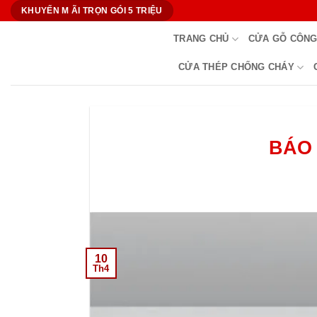
Bỏ
KHUYẾN M ÃI TRỌN GÓI 5 TRIỆU
qua
TRANG CHỦ
CỬA GỖ CÔNG
nội
dung
CỬA THÉP CHỐNG CHÁY
BÁO 
10
Th4