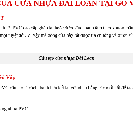
CỦA CỬA NHỰA ĐÀI LOAN TẠI GÒ 
ấp
ành từ PVC cao cấp ghép lại hoặc được đúc thành tấm theo khuôn mẫu. 
mọt tuyệt đối. Vì vậy mà dòng cửa này rất được ưa chuộng và được sử
…
Cấu tạo cửa nhựa Đài Loan
Gò Vấp
VC cấu tạo là cách thanh liên kết lại với nhau bằng các mối nối để t
bàng nhựa PVC.