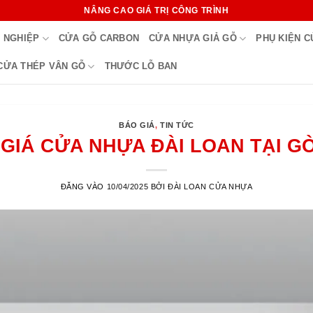
NÂNG CAO GIÁ TRỊ CÔNG TRÌNH
 NGHIỆP
CỬA GỖ CARBON
CỬA NHỰA GIẢ GỖ
PHỤ KIỆN 
CỬA THÉP VÂN GỖ
THƯỚC LỖ BAN
BÁO GIÁ
,
TIN TỨC
GIÁ CỬA NHỰA ĐÀI LOAN TẠI G
ĐĂNG VÀO
10/04/2025
BỞI
ĐÀI LOAN CỬA NHỰA