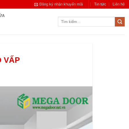
Đăng ký nhận khuyến mãi
Tin tức
Liên hệ
CỬA
Tìm
kiếm:
Ò VẤP