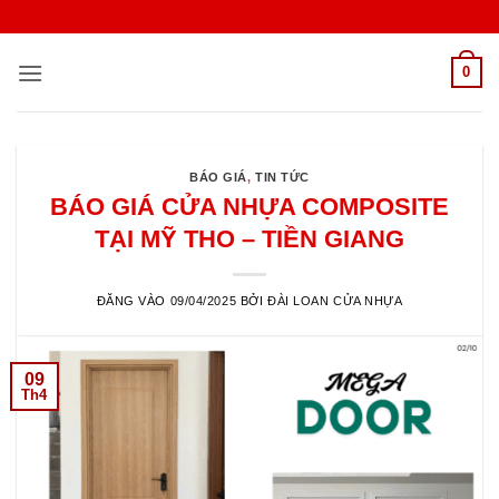
Bỏ
qua
nội
0
dung
BÁO GIÁ
,
TIN TỨC
BÁO GIÁ CỬA NHỰA COMPOSITE
TẠI MỸ THO – TIỀN GIANG
ĐĂNG VÀO
09/04/2025
BỞI
ĐÀI LOAN CỬA NHỰA
09
Th4