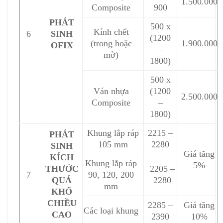
1.500.000
Composite
900
PHÁT
500 x
Kính chết
6
SINH
(1200
(trong hoặc
1.900.000
OFIX
–
mờ)
1800)
500 x
Ván nhựa
(1200
2.500.000
Composite
–
1800)
Khung lắp ráp
2215 –
PHÁT
105 mm
2280
SINH
Giá tăng
KÍCH
Khung lắp ráp
5%
THƯỚC
2205 –
7
90, 120, 200
QUÁ
2280
mm
KHỔ
CHIỀU
2285 –
Giá tăng
Các loại khung
CAO
2390
10%