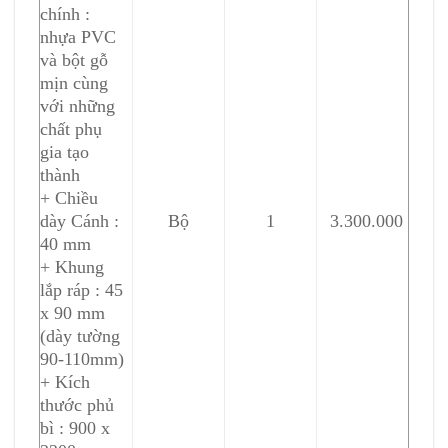
chính :
nhựa PVC
và bột gỗ
mịn cùng
với những
chất phụ
gia tạo
thành
+ Chiều
dày Cánh :
Bộ
1
3.300.000
40 mm
+ Khung
lắp ráp : 45
x 90 mm
(dày tường
90-110mm)
+ Kích
thước phủ
bì : 900 x