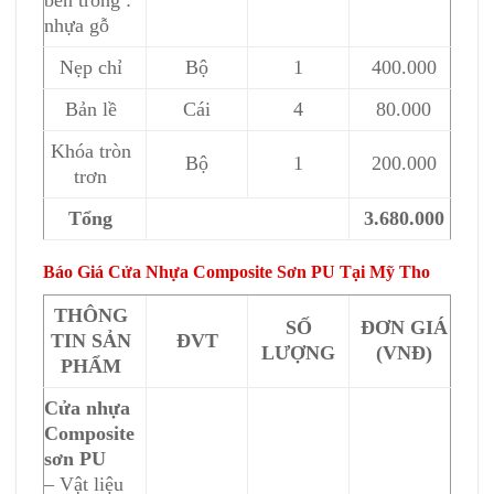
bên trong :
nhựa gỗ
Nẹp chỉ
Bộ
1
400.000
Bản lề
Cái
4
80.000
Khóa tròn
Bộ
1
200.000
trơn
Tổng
3.680.000
Báo Giá Cửa Nhựa Composite Sơn PU Tại Mỹ Tho
THÔNG
SỐ
ĐƠN GIÁ
TIN SẢN
ĐVT
LƯỢNG
(VNĐ)
PHẨM
Cửa nhựa
Composite
sơn PU
– Vật liệu