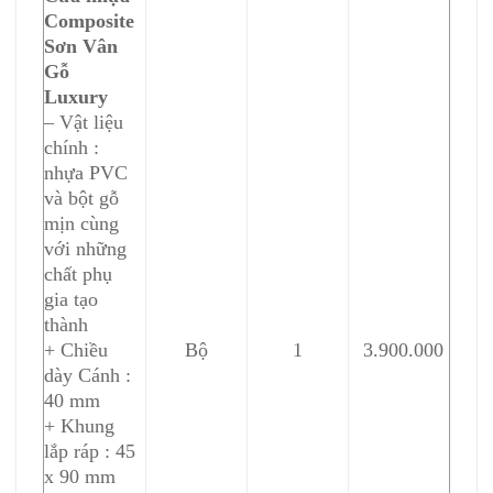
Composite
Sơn Vân
Gỗ
Luxury
– Vật liệu
chính :
nhựa PVC
và bột gỗ
mịn cùng
với những
chất phụ
gia tạo
thành
+ Chiều
Bộ
1
3.900.000
dày Cánh :
40 mm
+ Khung
lắp ráp : 45
x 90 mm