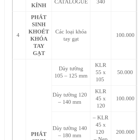
CATALOGUE
340
KÍNH
PHÁT
SINH
KHOÉT
Các loại khóa
4
100.000
KHÓA
tay gạt
TAY
GẠT
KLR
Dày tường
55 x
50.000
105 – 125 mm
105
KLR
Dày tường 120
45 x
100.000
– 140 mm
120
– KLR
45 x
Dày tường 140
120
200.000
PHÁT
– 180 mm
– Nẹp