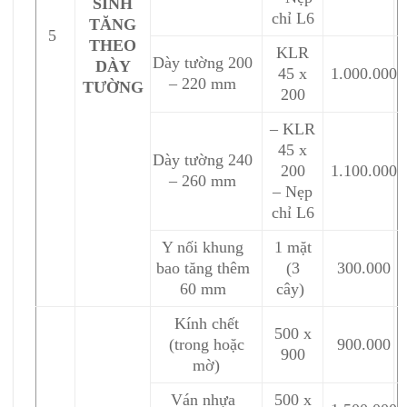
SINH
chỉ L6
TĂNG
5
THEO
KLR
Dày tường 200
DÀY
45 x
1.000.000
– 220 mm
TƯỜNG
200
– KLR
45 x
Dày tường 240
200
1.100.000
– 260 mm
– Nẹp
chỉ L6
Y nối khung
1 mặt
bao tăng thêm
(3
300.000
60 mm
cây)
Kính chết
500 x
(trong hoặc
900.000
900
mờ)
Ván nhựa
500 x