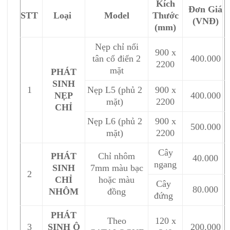
Kích
Đơn Giá
STT
Loại
Model
Thước
(VNĐ)
(mm)
Nẹp chỉ nổi
900 x
tân cổ điển 2
400.000
2200
mặt
PHÁT
SINH
1
Nẹp L5 (phủ 2
900 x
NẸP
400.000
mặt)
2200
CHỈ
Nẹp L6 (phủ 2
900 x
500.000
mặt)
2200
Cây
PHÁT
Chỉ nhôm
40.000
ngang
SINH
7mm màu bạc
2
CHỈ
hoặc màu
Cây
80.000
NHÔM
đồng
đứng
PHÁT
Theo
120 x
3
SINH Ô
200.000