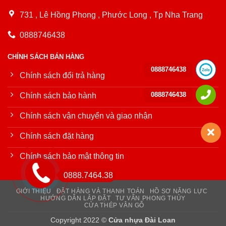
731 , Lê Hồng Phong , Phước Long , Tp Nha Trang
0888746438
CHÍNH SÁCH BÁN HÀNG
0888746438
Chính sách đổi trả hàng
0888746438
Chính sách bảo hành
Chính sách vận chuyển và giao nhận
Chính sách đặt hàng
Chính sách bảo mật thông tin
0888.7464.38
GIỚI THIỆU
ĐẶT HÀNG VÀ THANH TOÁN
HỒ SƠ NĂNG LỰC
HƯỚNG DẪN LẮP ĐẶT
TƯ VẤN PHONG THỦY
CỬA THÉP VÂN GỖ
Copyright 2022 ©
Cửa nhựa Đài Loan