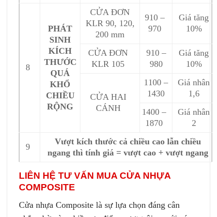
CỬA ĐƠN
910 –
Giá tăng
KLR 90, 120,
PHÁT
970
10%
200 mm
SINH
KÍCH
CỬA ĐƠN
910 –
Giá tăng
THƯỚC
KLR 105
980
10%
8
QUÁ
1100 –
Giá nhân
KHỔ
1430
1,6
CHIỀU
CỬA HAI
RỘNG
CÁNH
1400 –
Giá nhân
1870
2
Vượt kích thước cả chiều cao lẫn chiều
9
ngang thì tính giá = vượt cao + vượt ngang
LIÊN HỆ TƯ VẤN MUA CỬA NHỰA
COMPOSITE
Cửa nhựa Composite là sự lựa chọn đáng cân