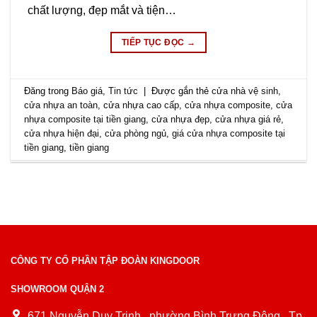
chất lượng, đẹp mắt và tiện…
TIẾP TỤC ĐỌC
→
Đăng trong
Báo giá
,
Tin tức
|
Được gắn thẻ
cửa nhà vệ sinh
,
cửa nhựa an toàn
,
cửa nhựa cao cấp
,
cửa nhựa composite
,
cửa
nhựa composite tại tiền giang
,
cửa nhựa đẹp
,
cửa nhựa giá rẻ
,
cửa nhựa hiện đại
,
cửa phòng ngủ
,
giá cửa nhựa composite tại
tiền giang
,
tiền giang
CÔNG TY CỔ PHẦN TẬP ĐOÀN KINGDOOR
SHOWROOM QUẬN 2
671 Nguyễn Duy Trinh , phường Bình Trưng Đông , Tp