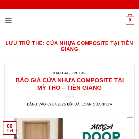
Bỏ
qua
nội
0
dung
LƯU TRỮ THẺ:
CỬA NHỰA COMPOSITE TẠI TIỀN
GIANG
BÁO GIÁ
,
TIN TỨC
BÁO GIÁ CỬA NHỰA COMPOSITE TẠI
MỸ THO – TIỀN GIANG
ĐĂNG VÀO
09/04/2025
BỞI
ĐÀI LOAN CỬA NHỰA
09
Th4