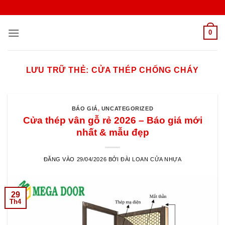
Bỏ
qua
nội
0
dung
LƯU TRỮ THẺ:
CỬA THÉP CHỐNG CHÁY
BÁO GIÁ
,
UNCATEGORIZED
Cửa thép vân gỗ rẻ 2026 – Báo giá mới
nhất & mẫu đẹp
ĐĂNG VÀO
29/04/2026
BỞI
ĐÀI LOAN CỬA NHỰA
29
Th4