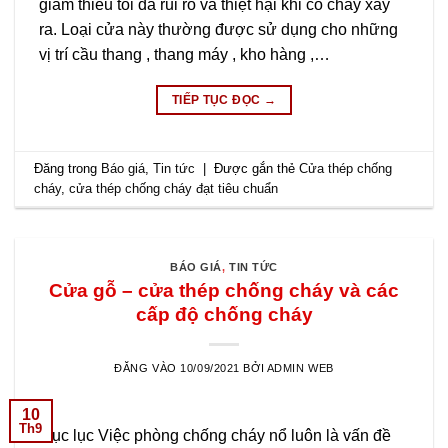
giảm thiểu tối đa rủi ro và thiệt hại khi có cháy xảy
ra. Loại cửa này thường được sử dụng cho những
vị trí cầu thang , thang máy , kho hàng ,…
TIẾP TỤC ĐỌC
→
Đăng trong
Báo giá
,
Tin tức
|
Được gắn thẻ
Cửa thép chống
cháy
,
cửa thép chống cháy đạt tiêu chuẩn
BÁO GIÁ
,
TIN TỨC
Cửa gỗ – cửa thép chống cháy và các
cấp độ chống cháy
ĐĂNG VÀO
10/09/2021
BỞI
ADMIN WEB
10
Th9
Mục lục Việc phòng chống cháy nổ luôn là vấn đề