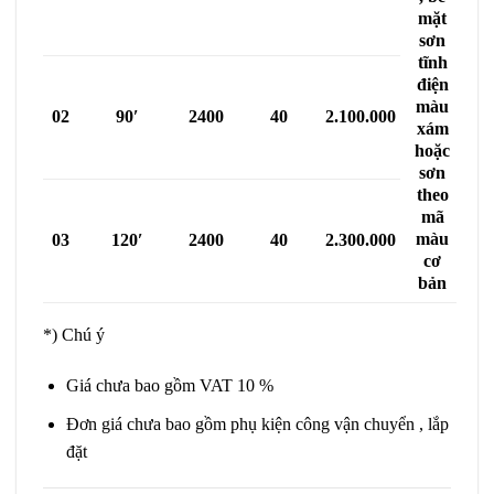
mặt
sơn
tĩnh
điện
màu
02
90′
2400
40
2.100.000
xám
hoặc
sơn
theo
mã
màu
03
120′
2400
40
2.300.000
cơ
bản
*) Chú ý
Giá chưa bao gồm VAT 10 %
Đơn giá chưa bao gồm phụ kiện công vận chuyển , lắp
đặt