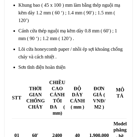
Khung bao ( 45 x 100 ) mm làm bằng thép nguội mạ
kẽm dày 1.2 mm ( 60 ‘) ; 1.4 mm ( 90′) ; 1.5 mm (
120’)
Cánh cửa thép nguội mạ kẽm dày 0.8 mm ( 60′) ; 1
mm ( 90 ‘) ; 1.2 mm ( 120’) .
Lõi cửa honeycomb paper / nhồi ép sợi khoáng chống
cháy và cách nhiệt .
Sơn tĩnh điện hoàn thiện
CHIỀU
THỜI
CAO
ĐỘ
ĐƠN
MÔ
GIAN
CÁNH
DÀY
GIÁ (
TẢ
STT
CHỐNG
TỐI
CÁNH
VNĐ/
CHÁY
ĐA (
( mm )
M2 )
mm)
Model
phẳng
01
60′
2400
40
1.900.000
, bề