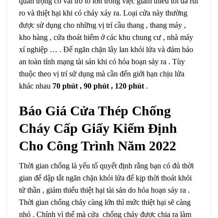
quan trọng có vai trò to lớn trong việc giảm thiểu tối đa rủi
ro và thiệt hại khi có cháy xảy ra. Loại cửa này thường
được sử dụng cho những vị trí cầu thang , thang máy ,
kho hàng , cửa thoát hiểm ở các khu chung cư , nhà máy
xí nghiệp … . Để ngăn chặn lây lan khói lửa và đảm bảo
an toàn tính mạng tài sản khi có hỏa hoạn sảy ra . Tùy
thuộc theo vị trí sử dụng mà cần đến giới hạn chịu lửa
khác nhau
70 phút , 90 phút , 120 phút
.
Báo Giá Cửa Thép Chống
Cháy Cấp Giấy Kiểm Định
Cho Công Trình Năm 2022
Thời gian chống là yếu tố quyết định rằng bạn có đủ thời
gian để dập tắt ngăn chặn khói lửa để kịp thời thoát khỏi
tử thần , giảm thiểu thiệt hại tài sản do hỏa hoạn sảy ra .
Thời gian chống cháy càng lớn thì mức thiệt hại sẽ càng
nhỏ . Chính vì thế mà cửa chống cháy được chia ra làm