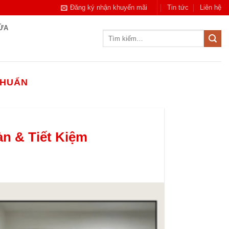
Đăng ký nhận khuyến mãi
Tin tức
Liên hệ
CỬA
Tìm
kiếm:
CHUẨN
n & Tiết Kiệm