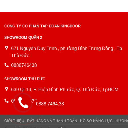
CÔNG TY CỔ PHẦN TẬP ĐOÀN KINGDOOR
SHOWROOM QUẬN 2
671 Nguyễn Duy Trinh , phường Bình Trưng Đông , Tp
Thủ Đức
0888746438
SHOWROOM THỦ ĐỨC
639 QL13, P. Hiệp Bình Phước, Q. Thủ Đức, TpHCM
0888746438
0888.7464.38
GIỚI THIỆU
ĐẶT HÀNG VÀ THANH TOÁN
HỒ SƠ NĂNG LỰC
HƯỚNG