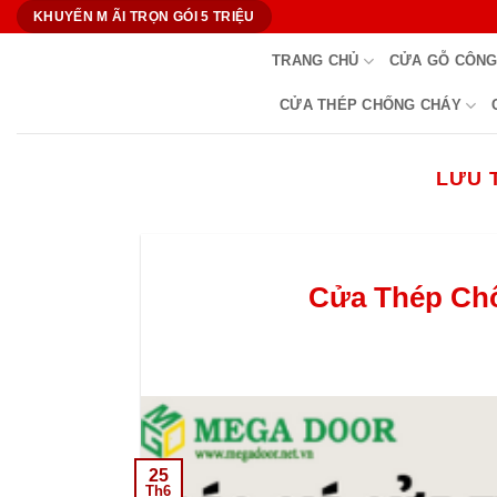
Bỏ
KHUYẾN M ÃI TRỌN GÓI 5 TRIỆU
qua
TRANG CHỦ
CỬA GỖ CÔNG
nội
dung
CỬA THÉP CHỐNG CHÁY
LƯU 
Cửa Thép Chố
25
Th6