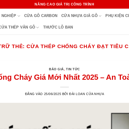
NÂNG CAO GIÁ TRỊ CÔNG TRÌNH
 NGHIỆP
CỬA GỖ CARBON
CỬA NHỰA GIẢ GỖ
PHỤ KIỆN 
CỬA THÉP VÂN GỖ
THƯỚC LỖ BAN
TRỮ THẺ:
CỬA THÉP CHỐNG CHÁY ĐẠT TIÊU 
BÁO GIÁ
,
TIN TỨC
ng Cháy Giá Mới Nhất 2025 – An Toà
ĐĂNG VÀO
25/06/2025
BỞI
ĐÀI LOAN CỬA NHỰA