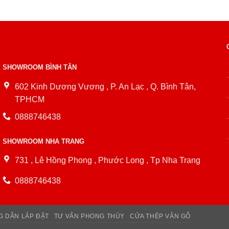
SHOWROOM BÌNH TÂN
602 Kinh Dương Vương , P. An Lạc , Q. Bình Tân,
TPHCM
0888746438
SHOWROOM NHA TRANG
731 , Lê Hồng Phong , Phước Long , Tp Nha Trang
0888746438
 DẪN LẮP ĐẶT
TƯ VẤN PHONG THỦY
CỬA THÉP VÂN GỖ