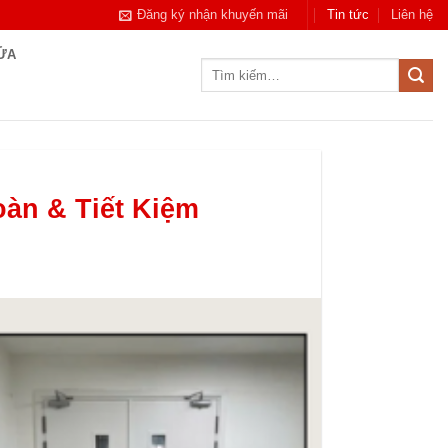
Đăng ký nhận khuyến mãi
Tin tức
Liên hệ
CỬA
Tìm
kiếm:
àn & Tiết Kiệm