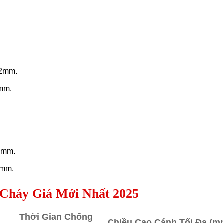
.2mm.
8mm.
4mm.
 mm.
Cháy Giá Mới Nhất 2025
Thời Gian Chống
Chiều Cao Cánh Tối Đa (m