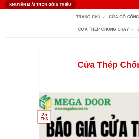
Bỏ
KHUYẾN M ÃI TRỌN GÓI 5 TRIỆU
qua
TRANG CHỦ
CỬA GỖ CÔNG
nội
dung
CỬA THÉP CHỐNG CHÁY
Cửa Thép Chốn
25
Th6