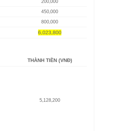
200,000
450,000
800,000
6,023,800
THÀNH TIỀN (VNĐ)
5,128,200