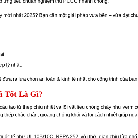
đáp ứng tiêu chuẩn nghiệm thu PCCC nhanh chóng.
y mới nhất 2025
? Bạn cần một giải pháp vừa bền – vừa đạt chuẩ
ại
p lý nhất.
đưa ra lựa chọn
an toàn & kinh tế nhất cho công trình của bạn
 Tốt Là Gì?
, cấu tạo từ thép chịu nhiệt và lõi vật liệu chống cháy như ver
g thép chắc chắn, gioăng chống khói và lõi cách nhiệt giúp ngăn
uốc tế như UL 10B/10C, NFPA 252, với thời gian chịu lửa phổ 