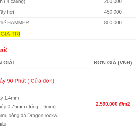
n ( 4 cái/bộ)
200,000
đẩy hơi
450,000
 thể HAMMER
800,000
GIÁ TRỊ
hút
N GIẢI
ĐƠN GIÁ (VNĐ)
y 90 Phút ( Cửa đơn)
ày 1.4mm
2.590.000 đ/m2
hép 0.75mm ( tổng 1.6mm)
mm, bông đá Dragon rockw.
màu.