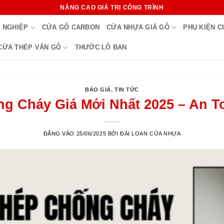
NÂNG CAO GIÁ TRỊ CÔNG TRÌNH
 NGHIỆP
CỬA GỖ CARBON
CỬA NHỰA GIẢ GỖ
PHỤ KIỆN 
CỬA THÉP VÂN GỖ
THƯỚC LỖ BAN
BÁO GIÁ
,
TIN TỨC
g Cháy Giá Mới Nhất 2025 – An To
ĐĂNG VÀO
25/06/2025
BỞI
ĐÀI LOAN CỬA NHỰA