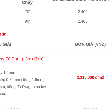
Cháy
70′
2.400
90′
2.400
hút
N GIẢI
ĐƠN GIÁ (VNĐ)
y 70 Phút ( Cửa đơn)
ày 1.4mm
2.310.000 đ/m2
hép 0.75mm ( tổng 1.6mm)
mm, bông đá Dragon rockw.
màu.