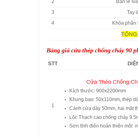
2
Bản lề Iva
3
Tay 
4
Khóa phân
TỔNG 
Bảng giá cửa thép chống cháy 90 p
STT
DIỄ
Cửa Théo Chống Chá
Kích thước: 900x2200mm
Khung bao: 50x110mm, thép d
1
Cánh cửa dày 50mm, hai mặt t
Lõi: Thạch cao chống cháy 9.5
Sơn tĩnh điện hoàn thiện một 