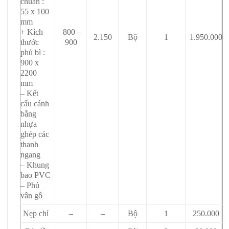
chuẩn :
55 x 100
mm
+ Kích
800 –
2.150
Bộ
1
1.950.000
thước
900
phủ bì :
900 x
2200
mm
– Kết
cấu cánh
bằng
nhựa
ghép các
thanh
ngang
– Khung
bao PVC
– Phủ
vân gỗ
Nẹp chỉ
–
–
Bộ
1
250.000