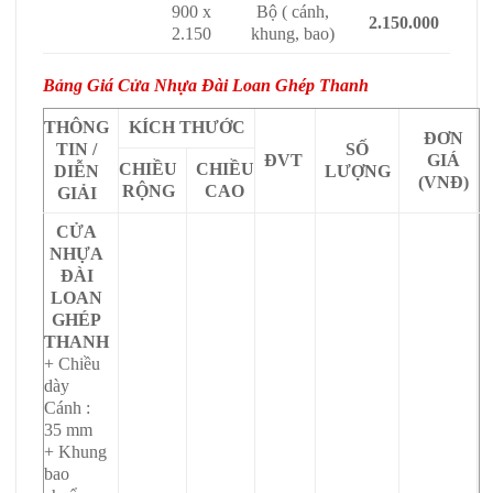
900 x
Bộ ( cánh,
2.150.000
2.150
khung, bao)
Bảng Giá Cửa Nhựa Đài Loan Ghép Thanh
THÔNG
KÍCH THƯỚC
ĐƠN
TIN /
SỐ
ĐVT
GIÁ
CHIỀU
CHIỀU
DIỄN
LƯỢNG
(VNĐ)
RỘNG
CAO
GIẢI
CỬA
NHỰA
ĐÀI
LOAN
GHÉP
THANH
+ Chiều
dày
Cánh :
35 mm
+ Khung
bao