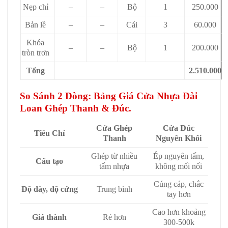
Nẹp chỉ
–
–
Bộ
1
250.000
Bản lề
–
–
Cái
3
60.000
Khóa
–
–
Bộ
1
200.000
tròn trơn
Tổng
2.510.000
So Sánh 2 Dòng: Bảng Giá Cửa Nhựa Đài
Loan Ghép Thanh & Đúc.
Cửa Ghép
Cửa Đúc
Tiêu Chí
Thanh
Nguyên Khối
Ghép từ nhiều
Ép nguyên tấm,
Cấu tạo
tấm nhựa
không mối nối
Cúng cáp, chắc
Độ dày, độ cứng
Trung bình
tay hơn
Cao hơn khoảng
Giá thành
Rẻ hơn
300-500k