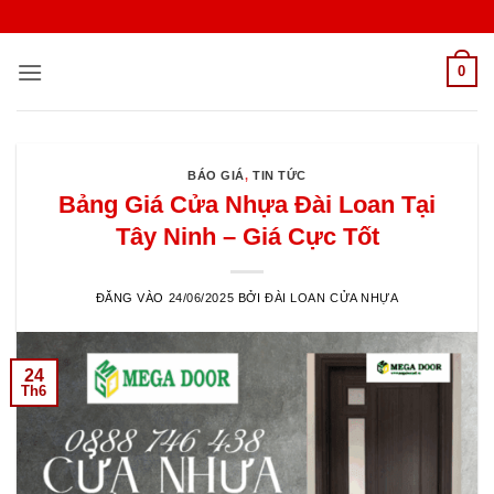
Bỏ
qua
nội
0
dung
BÁO GIÁ
,
TIN TỨC
Bảng Giá Cửa Nhựa Đài Loan Tại
Tây Ninh – Giá Cực Tốt
ĐĂNG VÀO
24/06/2025
BỞI
ĐÀI LOAN CỬA NHỰA
24
Th6