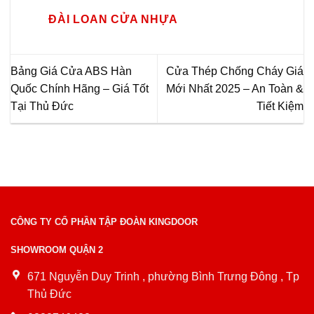
ĐÀI LOAN CỬA NHỰA
Bảng Giá Cửa ABS Hàn
Cửa Thép Chống Cháy Giá
Quốc Chính Hãng – Giá Tốt
Mới Nhất 2025 – An Toàn &
Tại Thủ Đức
Tiết Kiệm
CÔNG TY CỔ PHẦN TẬP ĐOÀN KINGDOOR
SHOWROOM QUẬN 2
671 Nguyễn Duy Trinh , phường Bình Trưng Đông , Tp
Thủ Đức