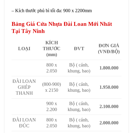
– Kích thước phủ bì tối đa: 900 x 2200mm
Bảng Giá Cửa Nhựa Đài Loan Mới Nhất
Tại Tây Ninh
KÍCH
ĐƠN GIÁ
LOẠI
THƯỚC
ĐVT
(VNĐ/BỘ)
(mm)
800 x
Bộ ( cánh,
1.800.000
2.050
khung, bao)
ĐÀI LOAN
(800-900)
Bộ ( cánh,
GHÉP
1.950.000
x 2150
khung, bao)
THANH
900 x
Bộ ( cánh,
2.100.000
2.200
khung, bao)
ĐÀI LOAN
800 x
Bộ ( cánh,
2.000.000
ĐÚC
2.050
khung, bao)