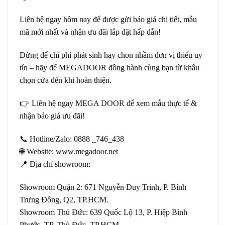
Liên hệ ngay hôm nay để được gửi báo giá chi tiết, mẫu
mã mới nhất và nhận ưu đãi lắp đặt hấp dẫn!
Đừng để chi phí phát sinh hay chon nhầm đơn vị thiếu uy
tín – hãy để MEGADOOR đồng hành cùng bạn từ khâu
chọn cửa đến khi hoàn thiện.
👉 Liên hệ ngay
MEGA DOOR
để xem mẫu thực tế &
nhận báo giá ưu đãi!
📞 Hotline/Zalo: 0888 _746_438
🌐 Website:
www.megadoor.net
📍 Địa chỉ showroom:
Showroom Quận 2: 671 Nguyễn Duy Trinh, P. Bình
Trưng Đông, Q2, TP.HCM.
Showroom Thủ Đức: 639 Quốc Lộ 13, P. Hiệp Bình
Phước, TP. Thủ Đức, TP.HCM.