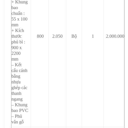
+ Khung
bao
chuẩn :
55 x 100
mm
+ Kích
thước
800
2.050
Bộ
1
2.000.000
phủ bì :
900 x
2200
mm
– Kết
cấu cánh
bằng
nhựa
ghép các
thanh
ngang
– Khung
bao PVC
– Phủ
vân gỗ