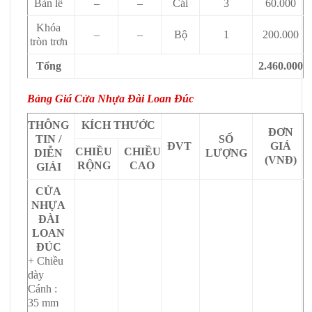
Bản lề
–
–
Cái
3
60.000
Khóa
–
–
Bộ
1
200.000
tròn trơn
Tổng
2.460.000
Bảng Giá Cửa Nhựa Đài Loan Đúc
THÔNG
KÍCH THƯỚC
ĐƠN
TIN /
SỐ
ĐVT
GIÁ
CHIỀU
CHIỀU
DIỄN
LƯỢNG
(VNĐ)
RỘNG
CAO
GIẢI
CỬA
NHỰA
ĐÀI
LOAN
ĐÚC
+ Chiều
dày
Cánh :
35 mm