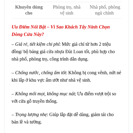
Khuyên dùng
Phòng trọ, nhà
Nhà phố, phòng
cho
vệ sinh
ngủ chính
Ưu Điểm Nổi Bật – Vì Sao Khách Tây Ninh Chọn
Dòng Cửa Này?
– Giá rẻ, tiết kiệm chi phí
: Mức giá chỉ từ hơn 2 triệu
đồng/ bộ bảng giá
cửa nhựa Đài Loan tốt, phù hợp cho
nhà phố,
phòng trọ, công trình dân dụng.
–
Chống nước, chống ẩm tốt
: Không bị cong vênh, nứt nẻ
khi lắp ở khu vực ẩm ướt như nhà vệ sinh.
–
Không mối mọt, không mục nát
; Ưu điểm vượt trội so
với cửa gỗ truyền thống.
–
Trọng lượng nhẹ
: Giúp lắp đặt dễ dàng, giảm tải cho
bản lề và tường.