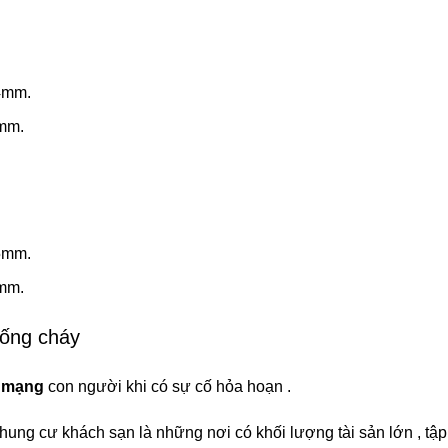
4mm.
1mm.
5mm.
2mm.
hống cháy
h mạng
con người khi có sự cố hỏa hoạn .
chung cư khách sạn là những nơi có khối lượng tài sản lớn , tậ