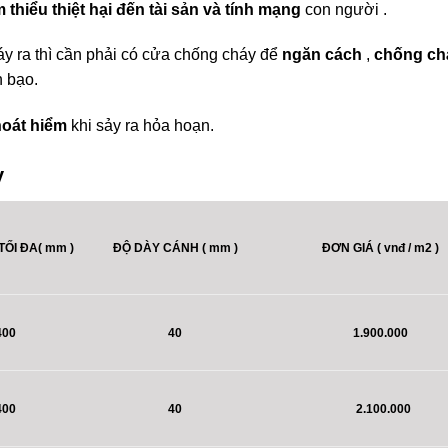
 thiểu thiệt hại đến tài sản và tính mạng
con người .
áy ra thì cần phải có cửa chống cháy để
ngăn cách
,
chống ch
n bạo.
hoát hiểm
khi sảy ra hỏa hoạn.
y
ỐI ĐA( mm )
ĐỘ DÀY CÁNH ( mm )
ĐƠN GIÁ ( vnđ / m2 )
400
40
1.900.000
400
40
2.100.000