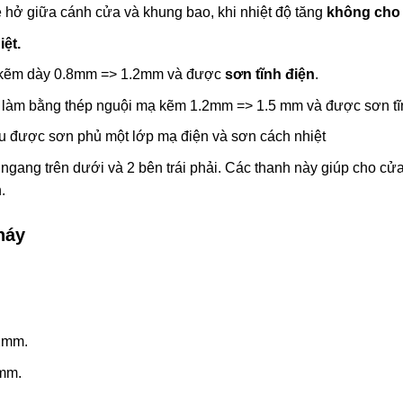
he hở giữa cánh cửa và khung bao, khi nhiệt độ tăng
không cho l
ệt.
ạ kẽm dày 0.8mm => 1.2mm và được
sơn tĩnh điện
.
 làm bằng thép nguội mạ kẽm 1.2mm => 1.5 mm và được sơn tĩn
u được sơn phủ một lớp mạ điện và sơn cách nhiệt
ngang trên dưới và 2 bên trái phải. Các thanh này giúp cho cửa
.
háy
2mm.
8mm.