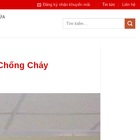
Đăng ký nhận khuyến mãi
Tin tức
Liên hệ
CỬA
Tìm
kiếm:
 Chống Cháy