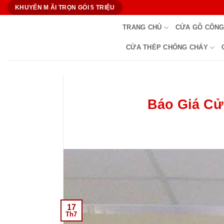
Bỏ
KHUYẾN M ÃI TRỌN GÓI 5 TRIỆU
qua
TRANG CHỦ
CỬA GỖ CÔNG
nội
dung
CỬA THÉP CHỐNG CHÁY
Báo Giá Cử
17
Th7