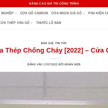
NÂNG CAO GIÁ TRỊ CÔNG TRÌNH
 NGHIỆP
CỬA GỖ CARBON
CỬA NHỰA GIẢ GỖ
PHỤ KIỆN 
CỬA THÉP VÂN GỖ
THƯỚC LỖ BAN
BÁO GIÁ
,
TIN TỨC
a Thép Chống Cháy [2022] – Cửa
ĐĂNG VÀO
17/07/2021
BỞI
ADMIN WEB