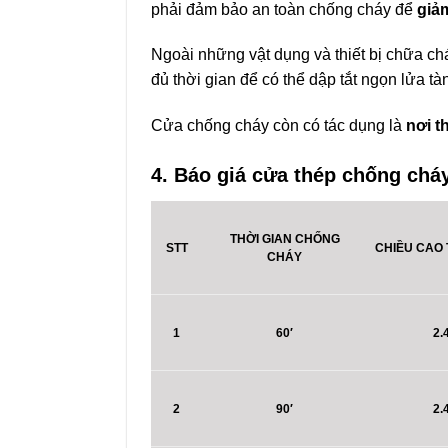
phải đảm bảo an toàn chống cháy để
giảm
Ngoài những vật dụng và thiết bị chữa ch
đủ thời gian để có thể dập tắt ngọn lửa tà
Cửa chống cháy còn có tác dụng là
nơi t
4. Báo giá cửa thép chống chá
THỜI GIAN CHỐNG
STT
CHIỀU CAO T
CHÁY
1
60′
2.
2
90′
2.