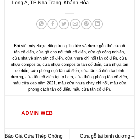
Long A, TP Nha Trang, Khánh Hòa
Bài viết này được đăng trong
Tin tức
và được gắn thẻ
cửa đi
tân cổ điển
,
cửa gỗ cho nội thất cổ điển
,
cửa gỗ công nghiệp
,
cửa nhà vệ sinh tân cổ điển
,
cửa nhựa chỉ nổi tân cổ điển
,
cửa
nhựa composite
,
cửa nhựa composite tân cổ điển
,
cửa nhựa tân
cổ điển
,
cửa phòng ngủ tân cổ điển
,
cửa tân cổ điển tại bình
dương
,
cửa tân cổ điển tại tp hcm
,
cửa thông phòng tân cổ điển
,
mẫu cửa đẹp năm 2021
,
mẫu cửa nhựa chạy chỉ nổi
,
mẫu cửa
phong cách tân cổ điển
,
mẫu cửa tân cổ điển
.
ADMIN WEB
Báo Giá Cửa Thép Chống
Cửa gỗ tại bình dương –