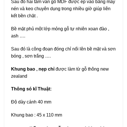
Sau đó hai tấm ván gỗ MDF được ép vào bằng máy
nén và keo chuyên dụng trong nhiều giờ giúp liên
kết bền chặt .
Bề mặt phủ một lớp mỏng gỗ tự nhiên xoan đào ,
ash ….
Sau đó là công đoạn đóng chỉ nổi lên bề mặt và sơn
bóng , sơn trắng ….
Khung bao , nẹp chỉ
được làm từ gỗ thông new
zealand
Thông só kĩ Thuật:
Độ dày cánh 40 mm
Khung bao : 45 x 110 mm