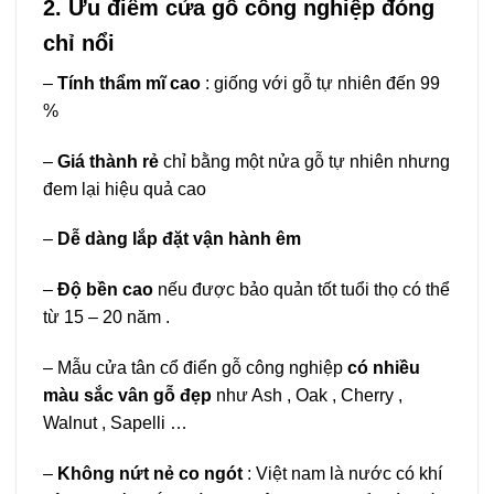
2. Ưu điểm cửa gỗ công nghiệp đóng
chỉ nổi
–
Tính thẩm mĩ cao
: giống với gỗ tự nhiên đến 99
%
–
Giá thành rẻ
chỉ bằng một nửa gỗ tự nhiên nhưng
đem lại hiệu quả cao
–
Dễ dàng lắp đặt vận hành êm
–
Độ bền cao
nếu được bảo quản tốt tuổi thọ có thể
từ 15 – 20 năm .
– Mẫu cửa tân cổ điển
gỗ công nghiệp
có nhiều
màu sắc vân gỗ đẹp
như Ash , Oak , Cherry ,
Walnut , Sapelli …
–
Không nứt nẻ co ngót
: Việt nam là nước có khí