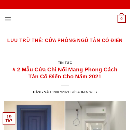
Bỏ
qua
nội
0
dung
LƯU TRỮ THẺ:
CỬA PHÒNG NGỦ TÂN CỔ ĐIỂN
TIN TỨC
# 2 Mẫu Cửa Chỉ Nổi Mang Phong Cách
Tân Cổ Điển Cho Năm 2021
ĐĂNG VÀO
19/07/2021
BỞI
ADMIN WEB
19
Th7