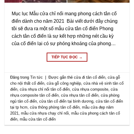
Mục lục Mẫu cửa chỉ nổi mang phong cách tân cổ
điển dành cho năm 2021 Bài viết dưới đây chúng
tôi sẽ đưa ra một số mẫu cửa tân cổ điển Phong
cách tân cổ điển là sự kết hợp những nét cầu kỳ
của cổ điển lại có sự phóng khoáng của phong…
TIẾP TỤC ĐỌC
→
Đăng trong
Tin tức
|
Được gắn thẻ
cửa đi tân cổ điển
,
cửa gỗ
cho nội thất cổ điển
,
cửa gỗ công nghiệp
,
cửa nhà vệ sinh tân cổ
điển
,
cửa nhựa chỉ nổi tân cổ điển
,
cửa nhựa composite
,
cửa
nhựa composite tân cổ điển
,
cửa nhựa tân cổ điển
,
cửa phòng
ngủ tân cổ điển
,
cửa tân cổ điển tại bình dương
,
cửa tân cổ điển
tại tp hcm
,
cửa thông phòng tân cổ điển
,
mẫu cửa đẹp năm
2021
,
mẫu cửa nhựa chạy chỉ nổi
,
mẫu cửa phong cách tân cổ
điển
,
mẫu cửa tân cổ điển