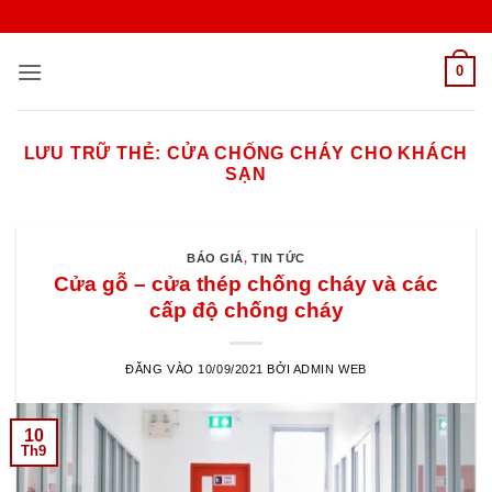
Bỏ
qua
nội
0
dung
LƯU TRỮ THẺ:
CỬA CHỐNG CHÁY CHO KHÁCH
SẠN
BÁO GIÁ
,
TIN TỨC
Cửa gỗ – cửa thép chống cháy và các
cấp độ chống cháy
ĐĂNG VÀO
10/09/2021
BỞI
ADMIN WEB
10
Th9