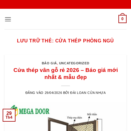
Bỏ
qua
nội
0
dung
LƯU TRỮ THẺ:
CỬA THÉP PHÒNG NGỦ
BÁO GIÁ
,
UNCATEGORIZED
Cửa thép vân gỗ rẻ 2026 – Báo giá mới
nhất & mẫu đẹp
ĐĂNG VÀO
29/04/2026
BỞI
ĐÀI LOAN CỬA NHỰA
29
Th4