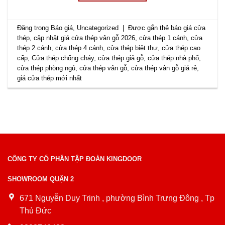
Đăng trong
Báo giá
,
Uncategorized
|
Được gắn thẻ
báo giá cửa
thép
,
cập nhật giá cửa thép vân gỗ 2026
,
cửa thép 1 cánh
,
cửa
thép 2 cánh
,
cửa thép 4 cánh
,
cửa thép biệt thự
,
cửa thép cao
cấp
,
Cửa thép chống cháy
,
cửa thép giả gỗ
,
cửa thép nhà phố
,
cửa thép phòng ngủ
,
cửa thép vân gỗ
,
cửa thép vân gỗ giá rẻ
,
giá cửa thép mới nhất
CÔNG TY CỔ PHẦN TẬP ĐOÀN KINGDOOR
SHOWROOM QUẬN 2
671 Nguyễn Duy Trinh , phường Bình Trưng Đông , Tp
Thủ Đức