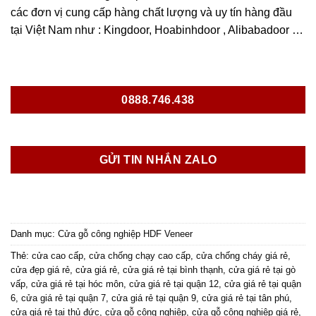
các đơn vị cung cấp hàng chất lượng và uy tín hàng đầu
tại Việt Nam như : Kingdoor, Hoabinhdoor , Alibabadoor …
0888.746.438
GỬI TIN NHẮN ZALO
Danh mục:
Cửa gỗ công nghiệp HDF Veneer
Thẻ:
cửa cao cấp
,
cửa chống chạy cao cấp
,
cửa chống cháy giá rẻ
,
cửa đẹp giá rẻ
,
cửa giá rẻ
,
cửa giá rẻ tại bình thạnh
,
cửa giá rẻ tại gò
vấp
,
cửa giá rẻ tại hóc môn
,
cửa giá rẻ tại quận 12
,
cửa giá rẻ tại quận
6
,
cửa giá rẻ tại quận 7
,
cửa giá rẻ tại quận 9
,
cửa giá rẻ tại tân phú
,
cửa giá rẻ tại thủ đức
,
cửa gỗ công nghiệp
,
cửa gỗ cộng nghiệp giá rẻ
,