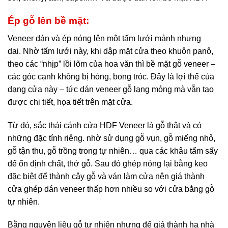
Ép gỗ lên bề mặt:
Veneer dán và ép nóng lên một tấm lưới mảnh nhưng
dai. Nhờ tấm lưới này, khi dập mặt cửa theo khuôn panô,
theo các “nhịp” lồi lõm của hoa văn thì bề mặt gỗ veneer –
các góc cạnh không bị hỏng, bong tróc. Đây là lợi thế của
dạng cửa này – tức dán veneer gỗ lạng mỏng mà vẫn tạo
được chi tiết, họa tiết trên mặt cửa.
Từ đó, sắc thái cánh cửa HDF Veneer là gỗ thật và có
những đặc tính riêng. nhờ sử dụng gỗ vụn, gỗ miếng nhỏ,
gỗ tận thu, gỗ trồng trong tự nhiên… qua các khâu tẩm sấy
để ổn định chất, thớ gỗ. Sau đó ghép nóng lại bằng keo
đặc biệt để thành cây gỗ và ván làm cửa nên giá thành
cửa ghép dán veneer thấp hơn nhiều so với cửa bằng gỗ
tự nhiên.
Bằng nguyên liệu gỗ tự nhiên nhưng để giá thành hạ nhà