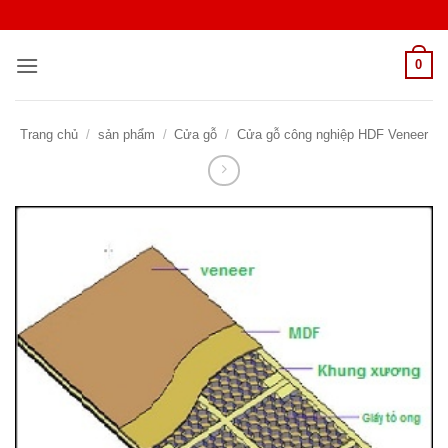
Bỏ
qua
nội
0
dung
Trang chủ
/
sản phẩm
/
Cửa gỗ
/
Cửa gỗ công nghiệp HDF Veneer