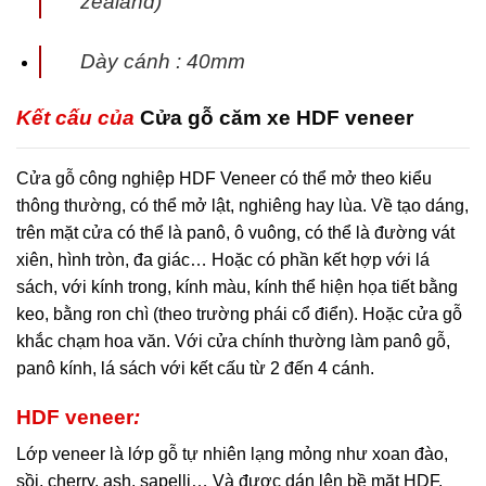
zealand)
Dày cánh : 40mm
Kết cấu của
Cửa gỗ căm xe HDF veneer
Cửa gỗ công nghiệp HDF Veneer có thể mở theo kiểu
thông thường, có thể mở lật, nghiêng hay lùa. Về tạo dáng,
trên mặt cửa có thể là panô, ô vuông, có thể là đường vát
xiên, hình tròn, đa giác… Hoặc có phần kết hợp với lá
sách, với kính trong, kính màu, kính thể hiện họa tiết bằng
keo, bằng ron chì (theo trường phái cổ điển). Hoặc cửa gỗ
khắc chạm hoa văn. Với cửa chính thường làm panô gỗ,
panô kính, lá sách với kết cấu từ 2 đến 4 cánh.
HDF veneer
:
Lớp veneer là lớp gỗ tự nhiên lạng mỏng như xoan đào,
sồi, cherry, ash, sapelli… Và được dán lên bề mặt HDF.