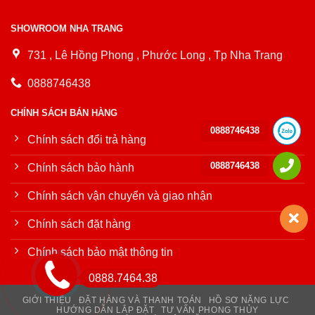
SHOWROOM NHA TRANG
731 , Lê Hồng Phong , Phước Long , Tp Nha Trang
0888746438
CHÍNH SÁCH BÁN HÀNG
0888746438
Chính sách đổi trả hàng
0888746438
Chính sách bảo hành
Chính sách vận chuyển và giao nhận
Chính sách đặt hàng
Chính sách bảo mật thông tin
0888.7464.38
GIỚI THIỆU
ĐẶT HÀNG VÀ THANH TOÁN
HỒ SƠ NĂNG LỰC
HƯỚNG DẪN LẮP ĐẶT
TƯ VẤN PHONG THỦY