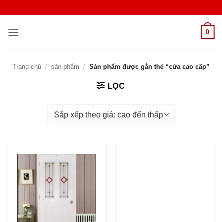
Bỏ
qua
nội
0
dung
Trang chủ
/
sản phẩm
/
Sản phẩm được gắn thẻ “cửa cao cấp”
LỌC