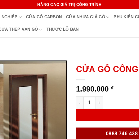
NÂNG CAO GIÁ TRỊ CÔNG TRÌNH
 NGHIỆP
CỬA GỖ CARBON
CỬA NHỰA GIẢ GỖ
PHỤ KIỆN 
CỬA THÉP VÂN GỖ
THƯỚC LỖ BAN
CỬA GỖ CÔNG 
1.990.000
₫
CỬA GỖ CÔNG NGHIỆP HDF K
0888.746.438