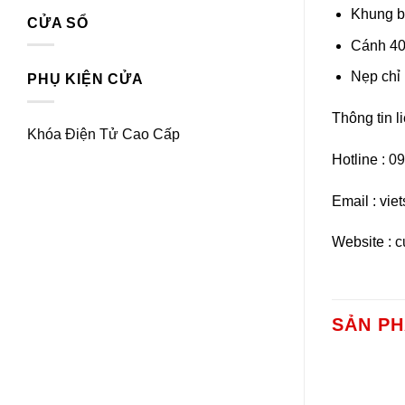
Khung b
CỬA SỔ
Cánh 40 
Nẹp chỉ 
PHỤ KIỆN CỬA
Thông tin li
Khóa Điện Tử Cao Cấp
Hotline :
09
Email : vi
Website :
c
SẢN P