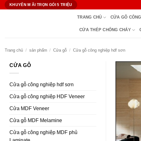
Bỏ
KHUYẾN M ÃI TRỌN GÓI 5 TRIỆU
qua
TRANG CHỦ
CỬA GỖ CÔNG
nội
dung
CỬA THÉP CHỐNG CHÁY
Trang chủ
/
sản phẩm
/
Cửa gỗ
/
Cửa gỗ công nghiệp hdf sơn
CỬA GỖ
Cửa gỗ công nghiệp hdf sơn
Cửa gỗ công nghiệp HDF Veneer
Cửa MDF Veneer
Cửa gỗ MDF Melamine
Cửa gỗ công nghiệp MDF phủ
Laminate