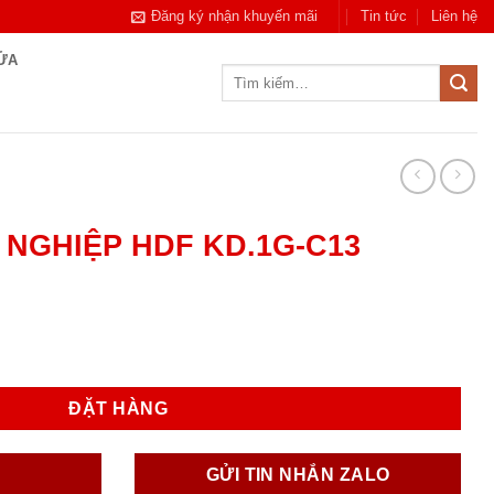
Đăng ký nhận khuyến mãi
Tin tức
Liên hệ
CỬA
Tìm
kiếm:
NGHIỆP HDF KD.1G-C13
D.1G-C13 số lượng
ĐẶT HÀNG
GỬI TIN NHẮN ZALO