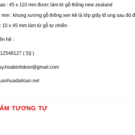
ao : 45 x 110 mm được làm từ gỗ thông new zealand
mm : khung xương gỗ thông xen kẽ là lớp giấy tổ ong sau đó đ
: 10 x 45 mm làm từ gỗ tự nhiên
ên hệ :
12548127
( Sỹ )
etsy.hoabinhdoor@gmail.com
uanhuadailoan.net
HẨM TƯƠNG TỰ