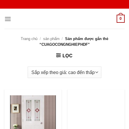
Bỏ
qua
nội
0
dung
Trang chủ
/
sản phẩm
/
Sản phẩm được gắn thẻ
“CUAGOCONGNGHIEPHDF”
LỌC