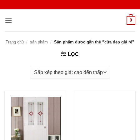
Bỏ
qua
nội
0
dung
Trang chủ
/
sản phẩm
/
Sản phẩm được gắn thẻ “cửa đẹp giá rẻ”
LỌC