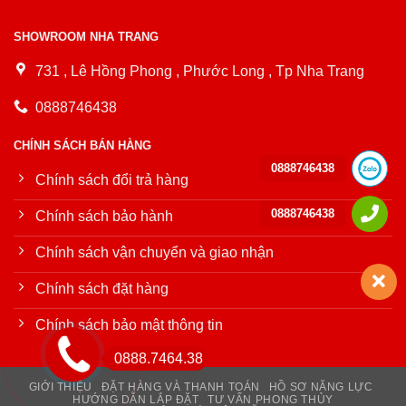
SHOWROOM NHA TRANG
731 , Lê Hồng Phong , Phước Long , Tp Nha Trang
0888746438
CHÍNH SÁCH BÁN HÀNG
0888746438
Chính sách đổi trả hàng
0888746438
Chính sách bảo hành
Chính sách vận chuyển và giao nhận
Chính sách đặt hàng
Chính sách bảo mật thông tin
0888.7464.38
GIỚI THIỆU
ĐẶT HÀNG VÀ THANH TOÁN
HỒ SƠ NĂNG LỰC
HƯỚNG DẪN LẮP ĐẶT
TƯ VẤN PHONG THỦY