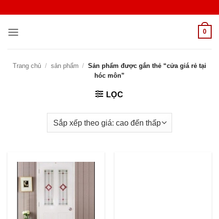
Bỏ
qua
nội
0
dung
Trang chủ
/
sản phẩm
/
Sản phẩm được gắn thẻ “cửa giá rẻ tại
hóc môn”
LỌC