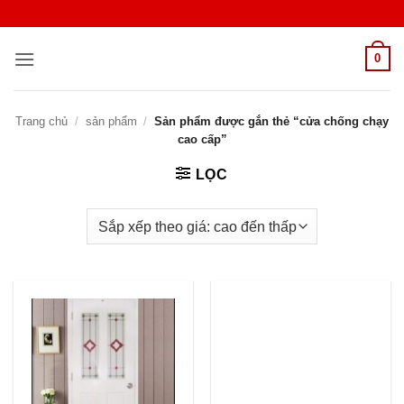
Bỏ
qua
nội
0
dung
Trang chủ
/
sản phẩm
/
Sản phẩm được gắn thẻ “cửa chống chạy
cao cấp”
LỌC